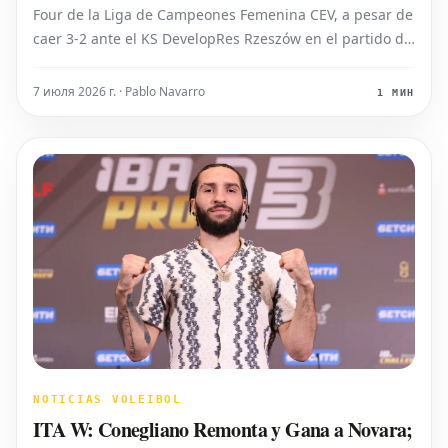
Four de la Liga de Campeones Femenina CEV, a pesar de
caer 3-2 ante el KS DevelopRes Rzeszów en el partido de
vuelta de los cuartos de final. El equipo turco avanzó
gracias a su victoria por 3-1 en el primer encuentro y al
7 июля 2026 г. · Pablo Navarro
1 МИН
asegurar los dos p
NOTICIAS VOLEIBOL
ITA W: Conegliano Remonta y Gana a Novara;