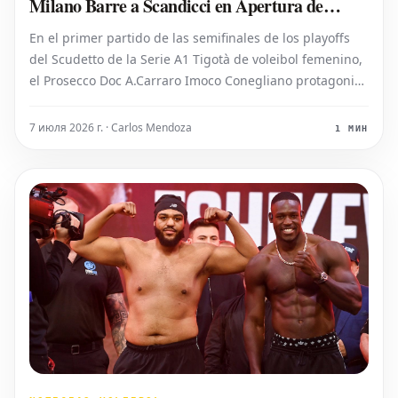
Milano Barre a Scandicci en Apertura de
Semifinales
En el primer partido de las semifinales de los playoffs
del Scudetto de la Serie A1 Tigotà de voleibol femenino,
el Prosecco Doc A.Carraro Imoco Conegliano protagonizó
una impresionante remontada, recuperándose de un 0-
2 en sets para finalmente vencer al Igor Gorgonzola
7 июля 2026 г. · Carlos Mendoza
1 МИН
Novara por 3-2. En la ot