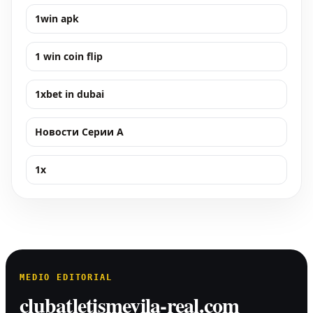
1win apk
1 win coin flip
1xbet in dubai
Новости Серии А
1x
MEDIO EDITORIAL
clubatletismevila-real.com