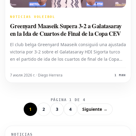
NOTICIAS VOLEIBOL
Greenyard Maaseik Supera 3-2 a Galatasaray
en la Ida de Cuartos de Final de la Copa CEV
El club belga Greenyard Maaseik consiguió una ajustada
victoria por 3-2 sobre el Galatasaray HDI Sigorta turco
en el partido de ida de los cuartos de final de la Copa
CEV. El emocionante encuentro se disputó en el Pabellón
de Voleibol TVF Burhan Felek Vestel. Photo: CEV
7 июля 2026 г. · Diego Herrera
1 МИН
PÁGINA 1 DE 4
1
2
3
4
Siguiente →
NOTICIAS