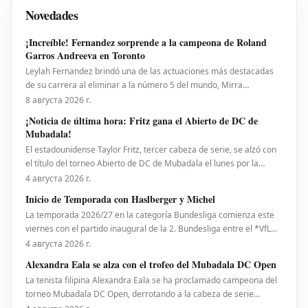
Novedades
¡Increíble! Fernandez sorprende a la campeona de Roland
Garros Andreeva en Toronto
Leylah Fernandez brindó una de las actuaciones más destacadas
de su carrera al eliminar a la número 5 del mundo, Mirra
Andreeva, con un contundente 6-1, 6-4 el viernes por la noche. Con
8 августа 2026 г.
esta victoria, la canadiense avanzó a octavos de final del National
¡Noticia de última hora: Fritz gana el Abierto de DC de
Bank Open presentado por Rogers en Toront
Mubadala!
El estadounidense Taylor Fritz, tercer cabeza de serie, se alzó con
el título del torneo Abierto de DC de Mubadala el lunes por la
noche, tras derrotar al español Rafael Jodar por 7-6 (2), 6-4. Este es
4 августа 2026 г.
su primer trofeo de la temporada 2026. Fritz, actualmente número
Inicio de Temporada con Haslberger y Michel
10 del ranking mundial, habí
La temporada 2026/27 en la categoría Bundesliga comienza este
viernes con el partido inaugural de la 2. Bundesliga entre el *VfL
Bochum* y el *Hertha BSC*. El encuentro será dirigido por
4 августа 2026 г.
**Wolfgang Haslberger**, con la asistencia de **Tobias Endriß**
Alexandra Eala se alza con el trofeo del Mubadala DC Open
y **Martin Speckner**. **Tom Bauer** eje
La tenista filipina Alexandra Eala se ha proclamado campeona del
torneo Mubadala DC Open, derrotando a la cabeza de serie
número uno, la estadounidense Jessica Pegula, con un marcador