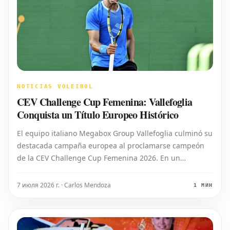
NOTICIAS VOLEIBOL
CEV Challenge Cup Femenina: Vallefoglia
Conquista un Título Europeo Histórico
El equipo italiano Megabox Group Vallefoglia culminó su
destacada campaña europea al proclamarse campeón
de la CEV Challenge Cup Femenina 2026. En un
enfrentamiento emocionante celebrado el miércoles por
la noche, superaron al Panathinaikos de Atenas en sets
7 июля 2026 г. · Carlos Mendoza
1 МИН
corridos, asegurando así su primer t