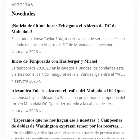
NOTICIAS
Novedades
¡Noticia de última hora: Fritz gana el Abierto de DC de
Mubadala!
El estadounidense Taylor Fritz, tercer cabeza de serie, se alzó con
el título del torneo Abierto de DC de Mubadala el lunes por la
noche, tras derrotar al español Rafael Jodar por 7-6 (2), 6-4. Este es
4 августа 2026 г.
su primer trofeo de la temporada 2026. Fritz, actualmente número
Inicio de Temporada con Haslberger y Michel
10 del ranking mundial, habí
La temporada 2026/27 en la categoría Bundesliga comienza este
viernes con el partido inaugural de la 2. Bundesliga entre el *VfL
Bochum* y el *Hertha BSC*. El encuentro será dirigido por
4 августа 2026 г.
**Wolfgang Haslberger**, con la asistencia de **Tobias Endriß**
Alexandra Eala se alza con el trofeo del Mubadala DC Open
y **Martin Speckner**. **Tom Bauer** eje
La tenista filipina Alexandra Eala se ha proclamado campeona del
torneo Mubadala DC Open, derrotando a la cabeza de serie
número uno, la estadounidense Jessica Pegula, con un marcador
4 августа 2026 г.
de 4-6, 6-4, 6-0 en la noche del lunes. Eala, actualmente en el
"Esperamos que no nos hagan eso a nosotras": Campeonas
puesto 28 del ranking mundial, demostró su
de dobles de Washington expresan temor por los recortes
propuestos por la ATP que se extienden a la WTA
Erin Routliffe y Aldila Sutjiadi utilizaron su rueda de prensa tras la