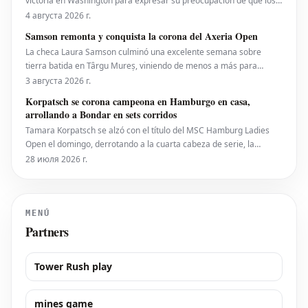
victoria en Washington para expresar su preocupación de que los
recortes propuestos por la ATP en dobles puedan llegar
4 августа 2026 г.
eventualmente al circuito femenino, a pesar de que elogiaron una
Samson remonta y conquista la corona del Axeria Open
iniciativa separada de la ATP para colocar
La checa Laura Samson culminó una excelente semana sobre
tierra batida en Târgu Mureș, viniendo de menos a más para
derrotar a la máxima favorita, la española Kaitlin Quevedo, por 2-6,
3 августа 2026 г.
6-3, 6-1 y alzar el trofeo del Axeria Open 2026, impulsado por
Korpatsch se corona campeona en Hamburgo en casa,
Intaro Sport. El evento WTA 125 en Rumanía viv
arrollando a Bondar en sets corridos
Tamara Korpatsch se alzó con el título del MSC Hamburg Ladies
Open el domingo, derrotando a la cuarta cabeza de serie, la
húngara Anna Bondar, por 6-3, 6-3 en la final. Con esta victoria,
28 июля 2026 г.
Korpatsch suma el segundo título WTA de su carrera en la tierra
batida de su ciudad natal. La quinta cabez
MENÚ
Partners
Tower Rush play
mines game