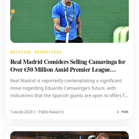
NOTICIAS DEPORTIVAS
Real Madrid Considers Selling Camavinga for
Over €50 Million Amid Premier League
Interest
Real Madrid is reportedly contemplating a significant
move regarding Eduardo Camavinga's future, with
indications that the Spanish giants are open to offers for
the talented French midfielder this summer. According
to Marca, the club might entertain proposals from
7 июля 2026 г. · Pablo Navarro
1 МИН
interested teams as part of t