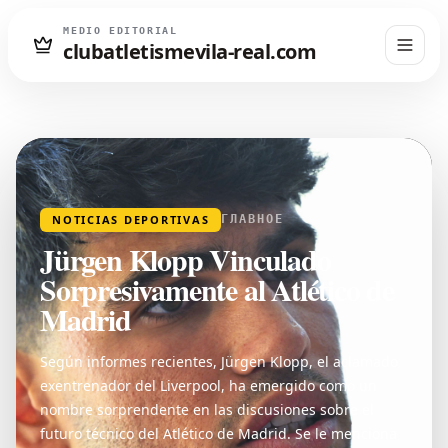
MEDIO EDITORIAL
clubatletismevila-real.com
NOTICIAS DEPORTIVAS
ГЛАВНОЕ
Jürgen Klopp Vinculado
Sorpresivamente al Atlético de
Madrid
Según informes recientes, Jürgen Klopp, el aclamado
exentrenador del Liverpool, ha emergido como un
nombre sorprendente en las discusiones sobre el
futuro técnico del Atlético de Madrid. Se le menciona