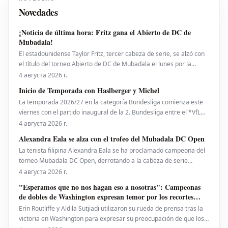
Novedades
¡Noticia de última hora: Fritz gana el Abierto de DC de
Mubadala!
El estadounidense Taylor Fritz, tercer cabeza de serie, se alzó con
el título del torneo Abierto de DC de Mubadala el lunes por la
noche, tras derrotar al español Rafael Jodar por 7-6 (2), 6-4. Este es
4 августа 2026 г.
su primer trofeo de la temporada 2026. Fritz, actualmente número
Inicio de Temporada con Haslberger y Michel
10 del ranking mundial, habí
La temporada 2026/27 en la categoría Bundesliga comienza este
viernes con el partido inaugural de la 2. Bundesliga entre el *VfL
Bochum* y el *Hertha BSC*. El encuentro será dirigido por
4 августа 2026 г.
**Wolfgang Haslberger**, con la asistencia de **Tobias Endriß**
Alexandra Eala se alza con el trofeo del Mubadala DC Open
y **Martin Speckner**. **Tom Bauer** eje
La tenista filipina Alexandra Eala se ha proclamado campeona del
torneo Mubadala DC Open, derrotando a la cabeza de serie
número uno, la estadounidense Jessica Pegula, con un marcador
4 августа 2026 г.
de 4-6, 6-4, 6-0 en la noche del lunes. Eala, actualmente en el
"Esperamos que no nos hagan eso a nosotras": Campeonas
puesto 28 del ranking mundial, demostró su
de dobles de Washington expresan temor por los recortes
propuestos por la ATP que se extienden a la WTA
Erin Routliffe y Aldila Sutjiadi utilizaron su rueda de prensa tras la
victoria en Washington para expresar su preocupación de que los