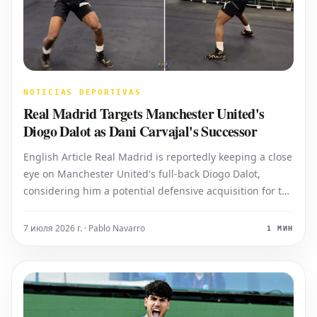
NOTICIAS DEPORTIVAS
Real Madrid Targets Manchester United's
Diogo Dalot as Dani Carvajal's Successor
English Article Real Madrid is reportedly keeping a close
eye on Manchester United's full-back Diogo Dalot,
considering him a potential defensive acquisition for the
upcoming summer transfer window. Spanish sources
indicate that the Portuguese international
7 июля 2026 г. · Pablo Navarro
1 МИН