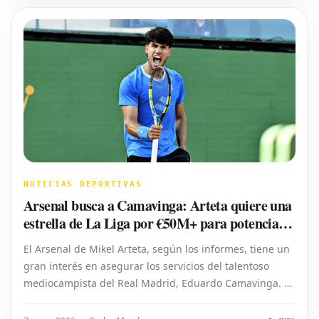
NOTICIAS DEPORTIVAS
Arsenal busca a Camavinga: Arteta quiere una
estrella de La Liga por €50M+ para potenciar
el mediocampo
El Arsenal de Mikel Arteta, según los informes, tiene un
gran interés en asegurar los servicios del talentoso
mediocampista del Real Madrid, Eduardo Camavinga. El
futuro del internacional francés se ha convertido en un
tema de mucha especulación. Aunque muy valorado,