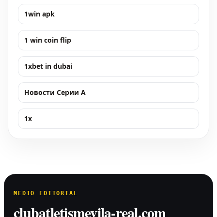
1win apk
1 win coin flip
1xbet in dubai
Новости Серии А
1x
MEDIO EDITORIAL
clubatletismevila-real.com