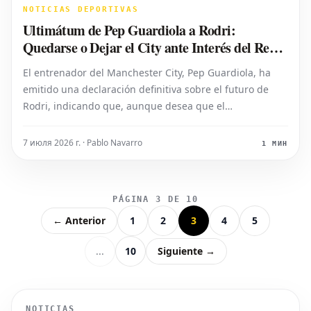
NOTICIAS DEPORTIVAS
Ultimátum de Pep Guardiola a Rodri:
Quedarse o Dejar el City ante Interés del Real
Madrid
El entrenador del Manchester City, Pep Guardiola, ha
emitido una declaración definitiva sobre el futuro de
Rodri, indicando que, aunque desea que el
centrocampista se quede, el jugador debe marcharse si
no está contento. Guardiola abordó los recientes
7 июля 2026 г. · Pablo Navarro
1 МИН
comentarios de Rodri, que sugerían una ape
PÁGINA 3 DE 10
← Anterior
1
2
3
4
5
...
10
Siguiente →
NOTICIAS