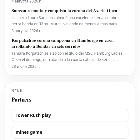
recortes propuestos por la ATP en dobles puedan llegar
4 августа 2026 г.
eventualmente al circuito femenino, a pesar de que elogiaron una
Samson remonta y conquista la corona del Axeria Open
iniciativa separada de la ATP para colocar
La checa Laura Samson culminó una excelente semana sobre
tierra batida en Târgu Mureș, viniendo de menos a más para
derrotar a la máxima favorita, la española Kaitlin Quevedo, por 2-6,
3 августа 2026 г.
6-3, 6-1 y alzar el trofeo del Axeria Open 2026, impulsado por
Korpatsch se corona campeona en Hamburgo en casa,
Intaro Sport. El evento WTA 125 en Rumanía viv
arrollando a Bondar en sets corridos
Tamara Korpatsch se alzó con el título del MSC Hamburg Ladies
Open el domingo, derrotando a la cuarta cabeza de serie, la
húngara Anna Bondar, por 6-3, 6-3 en la final. Con esta victoria,
28 июля 2026 г.
Korpatsch suma el segundo título WTA de su carrera en la tierra
batida de su ciudad natal. La quinta cabez
MENÚ
Partners
Tower Rush play
mines game