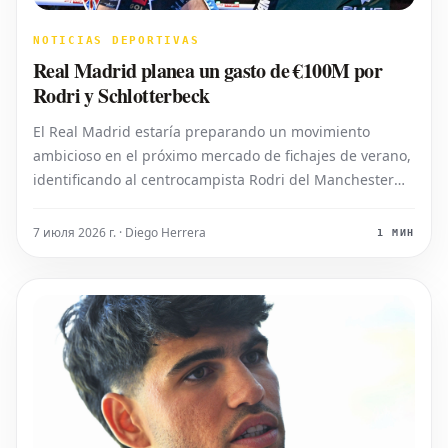
NOTICIAS DEPORTIVAS
Real Madrid planea un gasto de €100M por
Rodri y Schlotterbeck
El Real Madrid estaría preparando un movimiento
ambicioso en el próximo mercado de fichajes de verano,
identificando al centrocampista Rodri del Manchester
City y al defensa Nico Schlotterbeck del Borussia
Dortmund como objetivos clave. El club habría
7 июля 2026 г. · Diego Herrera
1 МИН
reservado aproximadamente 100 millones de