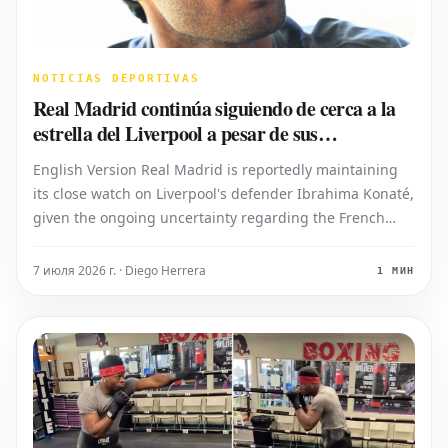
NOTICIAS DEPORTIVAS
Real Madrid continúa siguiendo de cerca a la
estrella del Liverpool a pesar de sus
conversaciones contractuales
English Version Real Madrid is reportedly maintaining
its close watch on Liverpool's defender Ibrahima Konaté,
given the ongoing uncertainty regarding the French
center-back's long-term future at Anfield. Sources like
talkSPORT indicate that the Spanish club is closely
7 июля 2026 г. · Diego Herrera
1 МИН
monitoring the