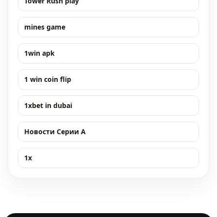
Tower Rush play
mines game
1win apk
1 win coin flip
1xbet in dubai
Новости Серии А
1x