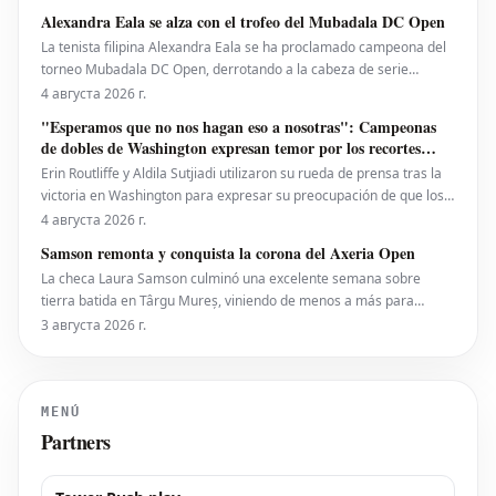
**Wolfgang Haslberger**, con la asistencia de **Tobias Endriß**
Alexandra Eala se alza con el trofeo del Mubadala DC Open
y **Martin Speckner**. **Tom Bauer** eje
La tenista filipina Alexandra Eala se ha proclamado campeona del
torneo Mubadala DC Open, derrotando a la cabeza de serie
número uno, la estadounidense Jessica Pegula, con un marcador
4 августа 2026 г.
de 4-6, 6-4, 6-0 en la noche del lunes. Eala, actualmente en el
"Esperamos que no nos hagan eso a nosotras": Campeonas
puesto 28 del ranking mundial, demostró su
de dobles de Washington expresan temor por los recortes
propuestos por la ATP que se extienden a la WTA
Erin Routliffe y Aldila Sutjiadi utilizaron su rueda de prensa tras la
victoria en Washington para expresar su preocupación de que los
recortes propuestos por la ATP en dobles puedan llegar
4 августа 2026 г.
eventualmente al circuito femenino, a pesar de que elogiaron una
Samson remonta y conquista la corona del Axeria Open
iniciativa separada de la ATP para colocar
La checa Laura Samson culminó una excelente semana sobre
tierra batida en Târgu Mureș, viniendo de menos a más para
derrotar a la máxima favorita, la española Kaitlin Quevedo, por 2-6,
3 августа 2026 г.
6-3, 6-1 y alzar el trofeo del Axeria Open 2026, impulsado por
Intaro Sport. El evento WTA 125 en Rumanía viv
MENÚ
Partners