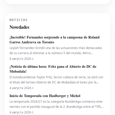
Вирца с переходом в мадридский
"Реал", поскольку сам игрок
демонстрирует признаки улучшения
своей формы. После громкого
NOTICIAS
перехода из леверкузенского "Байера"
Novedades
летом, первый сезон Вирца в
"Ливерпу
¡Increíble! Fernandez sorprende a la campeona de Roland
Garros Andreeva en Toronto
Leylah Fernandez brindó una de las actuaciones más destacadas
de su carrera al eliminar a la número 5 del mundo, Mirra
Andreeva, con un contundente 6-1, 6-4 el viernes por la noche. Con
8 августа 2026 г.
esta victoria, la canadiense avanzó a octavos de final del National
¡Noticia de última hora: Fritz gana el Abierto de DC de
Bank Open presentado por Rogers en Toront
Mubadala!
El estadounidense Taylor Fritz, tercer cabeza de serie, se alzó con
el título del torneo Abierto de DC de Mubadala el lunes por la
noche, tras derrotar al español Rafael Jodar por 7-6 (2), 6-4. Este es
4 августа 2026 г.
su primer trofeo de la temporada 2026. Fritz, actualmente número
Inicio de Temporada con Haslberger y Michel
10 del ranking mundial, habí
La temporada 2026/27 en la categoría Bundesliga comienza este
viernes con el partido inaugural de la 2. Bundesliga entre el *VfL
Bochum* y el *Hertha BSC*. El encuentro será dirigido por
4 августа 2026 г.