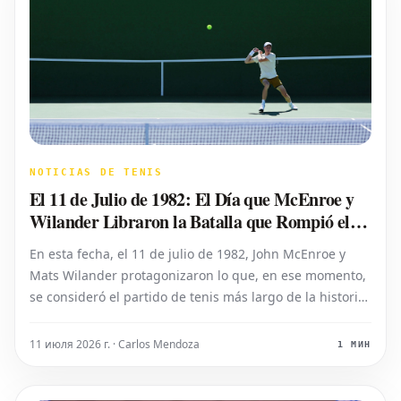
NOTICIAS DE TENIS
El 11 de Julio de 1982: El Día que McEnroe y
Wilander Libraron la Batalla que Rompió el
Récord de Duración en Tenis
En esta fecha, el 11 de julio de 1982, John McEnroe y
Mats Wilander protagonizaron lo que, en ese momento,
se consideró el partido de tenis más largo de la historia.
La contienda tuvo lugar en los cuartos de final de la
Copa Davis, celebrados en St. Louis, Missouri, donde
11 июля 2026 г. · Carlos Mendoza
1 МИН
ambos campeones se en