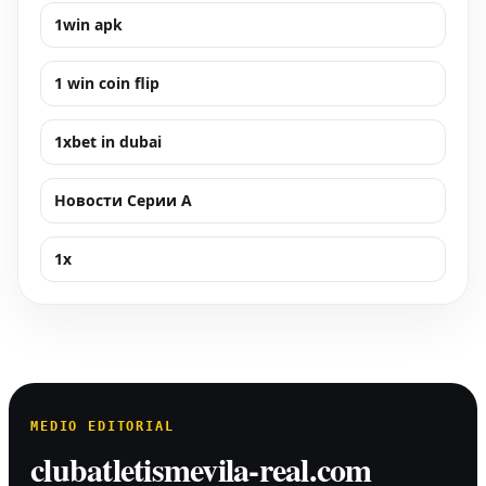
1win apk
1 win coin flip
1xbet in dubai
Новости Серии А
1x
MEDIO EDITORIAL
clubatletismevila-real.com