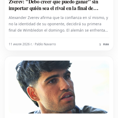
Zverev: "Debo creer que puedo ganar" sin
importar quién sea el rival en la final de
Wimbledon
Alexander Zverev afirma que la confianza en sí mismo, y
no la identidad de su oponente, decidirá su primera
final de Wimbledon el domingo. El alemán se enfrentará
al defensor del título, Jannik Sinner, o al siete veces
campeón, Novak Djokovic, pero insistió tras su victoria
11 июля 2026 г. · Pablo Navarro
1 МИН
en semifinales sobre