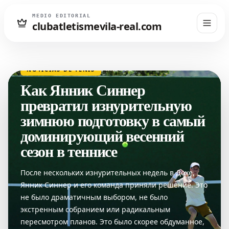
MEDIO EDITORIAL
clubatletismevila-real.com
NOTICIAS DE TENIS
ГЛАВНОЕ
Как Янник Синнер
превратил изнурительную
зимнюю подготовку в самый
доминирующий весенний
сезон в теннисе
После нескольких изнурительных недель в Дохе,
Янник Синнер и его команда приняли решение. Это
не было драматичным выбором, не было
экстренным собранием или радикальным
пересмотром планов. Это было скорее обдуманное,