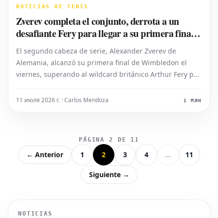
NOTICIAS DE TENIS
Zverev completa el conjunto, derrota a un
desafiante Fery para llegar a su primera final
de Wimbledon
El segundo cabeza de serie, Alexander Zverev de
Alemania, alcanzó su primera final de Wimbledon el
viernes, superando al wildcard británico Arthur Fery por
7-6 (0), 6-2, 6-4 en la primera semifinal de individuales
masculinos del torneo. El resultado completa el
11 июля 2026 г. · Carlos Mendoza
1 МИН
palmarés de finales de Grand Sla
PÁGINA 2 DE 11
← Anterior
1
2
3
4
...
11
Siguiente →
NOTICIAS