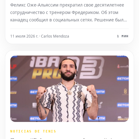
десяти лет
Феликс Оже-Альяссим прекратил свое десятилетнее
сотрудничество с тренером Фредериком. Об этом
канадец сообщил в социальных сетях. Решение было
принято спустя три дня после того, как его
выступление на Уимблдоне завершилось
11 июля 2026 г. · Carlos Mendoza
1 МИН
поражением в четвертьфинале в пятисетовом матче
против Новака Джоковича
NOTICIAS DE TENIS