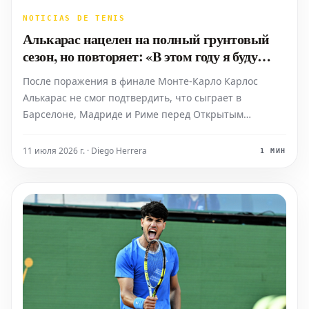
NOTICIAS DE TENIS
Алькарас нацелен на полный грунтовый
сезон, но повторяет: «В этом году я буду
гораздо лучше слушать свое тело»
После поражения в финале Монте-Карло Карлос
Алькарас не смог подтвердить, что сыграет в
Барселоне, Мадриде и Риме перед Открытым
чемпионатом Франции. Тем не менее, это остается
его целью, при условии, что его тело позволит ему это
11 июля 2026 г. · Diego Herrera
1 МИН
сделать, что в последние годы случалось редко. «Ну, я
не знаю,