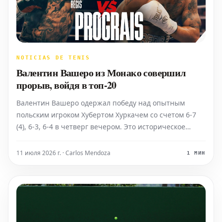
NOTICIAS DE TENIS
Валентин Вашеро из Монако совершил
прорыв, войдя в топ-20
Валентин Вашеро одержал победу над опытным
польским игроком Хубертом Хуркачем со счетом 6-7
(4), 6-3, 6-4 в четверг вечером. Это историческое
достижение сделало его первым монегасским
теннисистом, вышедшим в четвертьфинал Rolex
11 июля 2026 г. · Carlos Mendoza
1 МИН
Monte-Carlo Masters в Открытой эре. Вместе с этим
успехом Вашеро об