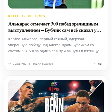
NOTICIAS DE TENIS
Алькарас отмечает 300 побед зрелищным
выступлением – Бублик сам всё сказал у
сетки
Карлос Алькарас, первый сеяный, одержал
уверенную победу над Александром Бубликом со
счетом 6-3, 6-0 за один час и три минуты в пятницу.
Эта победа вывела его в полуфинал Монте-Карло и
ознаменовала его 300-ю победу в ATP Tour,
11 июля 2026 г. · Diego Herrera
1 МИН
продемонстрировав, возможно, одно из своих лучших
выступлений в это