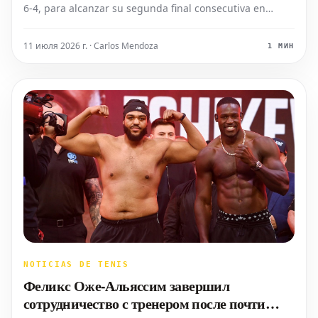
6-4, para alcanzar su segunda final consecutiva en
Wimbledon este viernes. El italiano se enfrentará a
Alexander Zverev en el partido por el título el domingo.
11 июля 2026 г. · Carlos Mendoza
1 МИН
Sinner demostró un control
NOTICIAS DE TENIS
Феликс Оже-Альяссим завершил
сотрудничество с тренером после почти