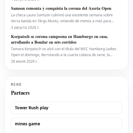
eventualmente al circuito femenino, a pesar de que elogiaron una
Samson remonta y conquista la corona del Axeria Open
iniciativa separada de la ATP para colocar
La checa Laura Samson culminó una excelente semana sobre
tierra batida en Târgu Mureș, viniendo de menos a más para
derrotar a la máxima favorita, la española Kaitlin Quevedo, por 2-6,
3 августа 2026 г.
6-3, 6-1 y alzar el trofeo del Axeria Open 2026, impulsado por
Korpatsch se corona campeona en Hamburgo en casa,
Intaro Sport. El evento WTA 125 en Rumanía viv
arrollando a Bondar en sets corridos
Tamara Korpatsch se alzó con el título del MSC Hamburg Ladies
Open el domingo, derrotando a la cuarta cabeza de serie, la
húngara Anna Bondar, por 6-3, 6-3 en la final. Con esta victoria,
28 июля 2026 г.
Korpatsch suma el segundo título WTA de su carrera en la tierra
batida de su ciudad natal. La quinta cabez
MENÚ
Partners
Tower Rush play
mines game