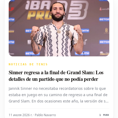
NOTICIAS DE TENIS
Sinner regresa a la final de Grand Slam: Los
detalles de un partido que no podía perder
Jannik Sinner no necesitaba recordatorios sobre lo que
estaba en juego en su camino de regreso a una final de
Grand Slam. En dos ocasiones este año, la versión de sí
mismo que ha ganado cuatro títulos de Grand Slam no
apareció: fue derrotado por Novak Djokovic en cinco sets
11 июля 2026 г. · Pablo Navarro
1 МИН