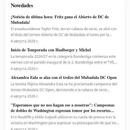
Novedades
¡Noticia de última hora: Fritz gana el Abierto de DC de
Mubadala!
El estadounidense Taylor Fritz, tercer cabeza de serie, se alzó con
el título del torneo Abierto de DC de Mubadala el lunes por la
noche, tras derrotar al español Rafael Jodar por 7-6 (2), 6-4. Este es
4 августа 2026 г.
su primer trofeo de la temporada 2026. Fritz, actualmente número
Inicio de Temporada con Haslberger y Michel
10 del ranking mundial, habí
La temporada 2026/27 en la categoría Bundesliga comienza este
viernes con el partido inaugural de la 2. Bundesliga entre el *VfL
Bochum* y el *Hertha BSC*. El encuentro será dirigido por
4 августа 2026 г.
**Wolfgang Haslberger**, con la asistencia de **Tobias Endriß**
Alexandra Eala se alza con el trofeo del Mubadala DC Open
y **Martin Speckner**. **Tom Bauer** eje
La tenista filipina Alexandra Eala se ha proclamado campeona del
torneo Mubadala DC Open, derrotando a la cabeza de serie
número uno, la estadounidense Jessica Pegula, con un marcador
4 августа 2026 г.
de 4-6, 6-4, 6-0 en la noche del lunes. Eala, actualmente en el
"Esperamos que no nos hagan eso a nosotras": Campeonas
puesto 28 del ranking mundial, demostró su
de dobles de Washington expresan temor por los recortes
propuestos por la ATP que se extienden a la WTA
Erin Routliffe y Aldila Sutjiadi utilizaron su rueda de prensa tras la
victoria en Washington para expresar su preocupación de que los
recortes propuestos por la ATP en dobles puedan llegar
4 августа 2026 г.