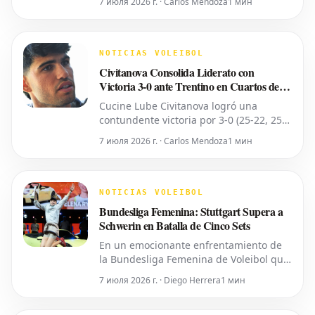
7 июля 2026 г. · Carlos Mendoza
1 мин
campeón de la CEV Challenge Cup
Femenina 2026. En un enfrentamiento
emocionante celebrado el miércoles por
la noche, superaron al Panathinaikos de
NOTICIAS VOLEIBOL
Atenas en sets corridos, asegurando así
Civitanova Consolida Liderato con
su primer t
Victoria 3-0 ante Trentino en Cuartos de
SuperLega
Cucine Lube Civitanova logró una
contundente victoria por 3-0 (25-22, 25-
14, 25-20) sobre Itas Trentino en el
7 июля 2026 г. · Carlos Mendoza
1 мин
segundo partido de los cuartos de final
de la SuperLega Credem Banca. Este
triunfo extiende la ventaja de Civitanova
a 2-0 en la serie al mejor de cinco
NOTICIAS VOLEIBOL
partidos, poniendo presión sobre
Bundesliga Femenina: Stuttgart Supera a
Schwerin en Batalla de Cinco Sets
En un emocionante enfrentamiento de
la Bundesliga Femenina de Voleibol que
marcó el cierre de la temporada regular,
7 июля 2026 г. · Diego Herrera
1 мин
Allianz MTV Stuttgart logró una victoria
por 3-2 sobre SSC Palmberg Schwerin.