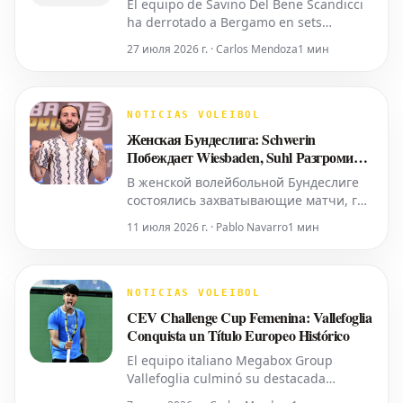
El equipo de Savino Del Bene Scandicci
ha derrotado a Bergamo en sets
corridos, asegurando su lugar en las
27 июля 2026 г. · Carlos Mendoza
1 мин
semifinales de los playoffs de la Serie A1
Tigotà. Con esta victoria, Scandicci
completa un barrido de 2-0 en la serie
de cuartos de final. El encuentro,
NOTICIAS VOLEIBOL
celebrado en el PalaFacchetti, tuvo un
Женская Бундеслига: Schwerin
Побеждает Wiesbaden, Suhl Разгромил
Hamburg
В женской волейбольной Бундеслиге
состоялись захватывающие матчи, где
команды продемонстрировали свои
11 июля 2026 г. · Pablo Navarro
1 мин
силы. «SSC Palmberg Schwerin»
одержал трудную выездную победу
над «VC Wiesbaden» со счетом 3:1, в то
время как «VfB Suhl LOTTO Thüringen»
NOTICIAS VOLEIBOL
продолжил свою успешную серию,
CEV Challenge Cup Femenina: Vallefoglia
убедительно обыграв «ETV
Conquista un Título Europeo Histórico
El equipo italiano Megabox Group
Vallefoglia culminó su destacada
campaña europea al proclamarse