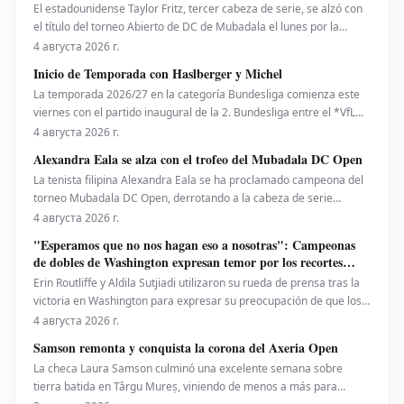
El estadounidense Taylor Fritz, tercer cabeza de serie, se alzó con
el título del torneo Abierto de DC de Mubadala el lunes por la
noche, tras derrotar al español Rafael Jodar por 7-6 (2), 6-4. Este es
4 августа 2026 г.
su primer trofeo de la temporada 2026. Fritz, actualmente número
Inicio de Temporada con Haslberger y Michel
10 del ranking mundial, habí
La temporada 2026/27 en la categoría Bundesliga comienza este
viernes con el partido inaugural de la 2. Bundesliga entre el *VfL
Bochum* y el *Hertha BSC*. El encuentro será dirigido por
4 августа 2026 г.
**Wolfgang Haslberger**, con la asistencia de **Tobias Endriß**
Alexandra Eala se alza con el trofeo del Mubadala DC Open
y **Martin Speckner**. **Tom Bauer** eje
La tenista filipina Alexandra Eala se ha proclamado campeona del
torneo Mubadala DC Open, derrotando a la cabeza de serie
número uno, la estadounidense Jessica Pegula, con un marcador
4 августа 2026 г.
de 4-6, 6-4, 6-0 en la noche del lunes. Eala, actualmente en el
"Esperamos que no nos hagan eso a nosotras": Campeonas
puesto 28 del ranking mundial, demostró su
de dobles de Washington expresan temor por los recortes
propuestos por la ATP que se extienden a la WTA
Erin Routliffe y Aldila Sutjiadi utilizaron su rueda de prensa tras la
victoria en Washington para expresar su preocupación de que los
recortes propuestos por la ATP en dobles puedan llegar
4 августа 2026 г.
eventualmente al circuito femenino, a pesar de que elogiaron una
Samson remonta y conquista la corona del Axeria Open
iniciativa separada de la ATP para colocar
La checa Laura Samson culminó una excelente semana sobre
tierra batida en Târgu Mureș, viniendo de menos a más para