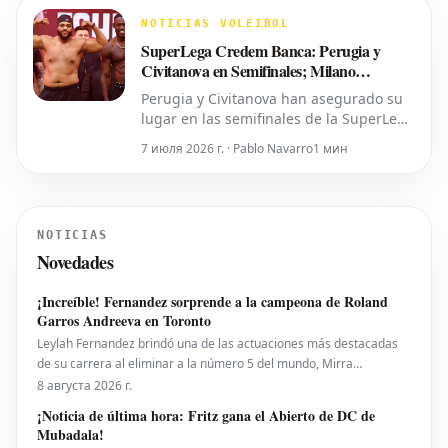
Schwerin comenzó el partido con fuerza,
adjudicándose el primer set 25-19
NOTICIAS VOLEIBOL
gracias a una sólida combin
SuperLega Credem Banca: Perugia y
Civitanova en Semifinales; Milano
Prolonga la Serie
Perugia y Civitanova han asegurado su
lugar en las semifinales de la SuperLega
Credem Banca tras obtener victorias
7 июля 2026 г. · Pablo Navarro
1 мин
contundentes en sus respectivos
terceros partidos de cuartos de final.
Mientras tanto, Allianz Milano mantiene
vivas sus esperanzas de avanzar,
NOTICIAS
logrando una reñida victoria en cin
Novedades
¡Increíble! Fernandez sorprende a la campeona de Roland
Garros Andreeva en Toronto
Leylah Fernandez brindó una de las actuaciones más destacadas
de su carrera al eliminar a la número 5 del mundo, Mirra
Andreeva, con un contundente 6-1, 6-4 el viernes por la noche. Con
8 августа 2026 г.
esta victoria, la canadiense avanzó a octavos de final del National
¡Noticia de última hora: Fritz gana el Abierto de DC de
Bank Open presentado por Rogers en Toront
Mubadala!