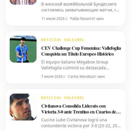
Hamburg
В женской волейбольной Бундеслиге
состоялись захватывающие матчи, где
команды продемонстрировали свои
11 июля 2026 г. · Pablo Navarro
1 мин
силы. «SSC Palmberg Schwerin»
одержал трудную выездную победу
над «VC Wiesbaden» со счетом 3:1, в то
время как «VfB Suhl LOTTO Thüringen»
NOTICIAS VOLEIBOL
продолжил свою успешную серию,
CEV Challenge Cup Femenina: Vallefoglia
убедительно обыграв «ETV
Conquista un Título Europeo Histórico
El equipo italiano Megabox Group
Vallefoglia culminó su destacada
campaña europea al proclamarse
7 июля 2026 г. · Carlos Mendoza
1 мин
campeón de la CEV Challenge Cup
Femenina 2026. En un enfrentamiento
emocionante celebrado el miércoles por
la noche, superaron al Panathinaikos de
NOTICIAS VOLEIBOL
Atenas en sets corridos, asegurando así
Civitanova Consolida Liderato con
su primer t
Victoria 3-0 ante Trentino en Cuartos de
SuperLega
Cucine Lube Civitanova logró una
contundente victoria por 3-0 (25-22, 25-