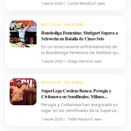
14, 25-20) sobre Itas Trentino en el
7 июля 2026 г. · Carlos Mendoza
1 мин
segundo partido de los cuartos de final
de la SuperLega Credem Banca. Este
triunfo extiende la ventaja de Civitanova
a 2-0 en la serie al mejor de cinco
NOTICIAS VOLEIBOL
partidos, poniendo presión sobre
Bundesliga Femenina: Stuttgart Supera a
Schwerin en Batalla de Cinco Sets
En un emocionante enfrentamiento de
la Bundesliga Femenina de Voleibol que
marcó el cierre de la temporada regular,
7 июля 2026 г. · Diego Herrera
1 мин
Allianz MTV Stuttgart logró una victoria
por 3-2 sobre SSC Palmberg Schwerin.
Schwerin comenzó el partido con fuerza,
adjudicándose el primer set 25-19
NOTICIAS VOLEIBOL
gracias a una sólida combin
SuperLega Credem Banca: Perugia y
Civitanova en Semifinales; Milano
Prolonga la Serie
Perugia y Civitanova han asegurado su
lugar en las semifinales de la SuperLega
Credem Banca tras obtener victorias
7 июля 2026 г. · Pablo Navarro
1 мин
contundentes en sus respectivos
terceros partidos de cuartos de final.