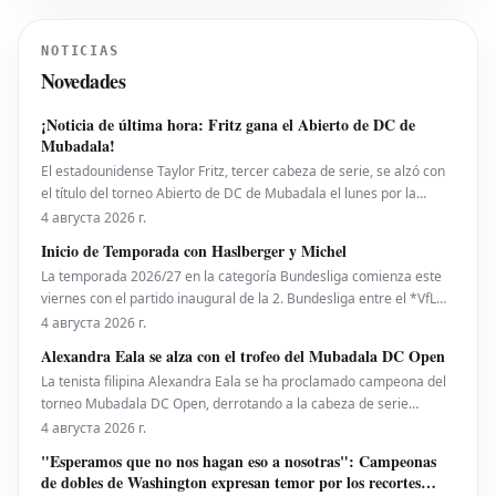
Mientras tanto, Allianz Milano mantiene
vivas sus esperanzas de avanzar,
NOTICIAS
logrando una reñida victoria en cin
Novedades
¡Noticia de última hora: Fritz gana el Abierto de DC de
Mubadala!
El estadounidense Taylor Fritz, tercer cabeza de serie, se alzó con
el título del torneo Abierto de DC de Mubadala el lunes por la
noche, tras derrotar al español Rafael Jodar por 7-6 (2), 6-4. Este es
4 августа 2026 г.
su primer trofeo de la temporada 2026. Fritz, actualmente número
Inicio de Temporada con Haslberger y Michel
10 del ranking mundial, habí
La temporada 2026/27 en la categoría Bundesliga comienza este
viernes con el partido inaugural de la 2. Bundesliga entre el *VfL
Bochum* y el *Hertha BSC*. El encuentro será dirigido por
4 августа 2026 г.
**Wolfgang Haslberger**, con la asistencia de **Tobias Endriß**
Alexandra Eala se alza con el trofeo del Mubadala DC Open
y **Martin Speckner**. **Tom Bauer** eje
La tenista filipina Alexandra Eala se ha proclamado campeona del
torneo Mubadala DC Open, derrotando a la cabeza de serie
número uno, la estadounidense Jessica Pegula, con un marcador
4 августа 2026 г.
de 4-6, 6-4, 6-0 en la noche del lunes. Eala, actualmente en el
"Esperamos que no nos hagan eso a nosotras": Campeonas
puesto 28 del ranking mundial, demostró su
de dobles de Washington expresan temor por los recortes