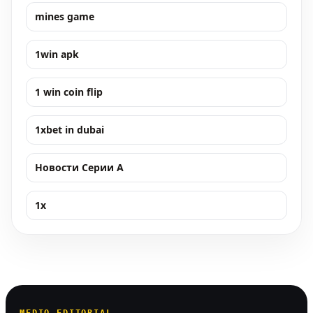
mines game
1win apk
1 win coin flip
1xbet in dubai
Новости Серии А
1x
MEDIO EDITORIAL