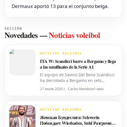
Dermaux aportó 13 para el conjunto belga.
SECCIÓN
Novedades
—
Noticias voleibol
NOTICIAS VOLEIBOL
ITA W: Scandicci barre a Bergamo y llega
a las semifinales de la Serie A1
El equipo de Savino Del Bene Scandicci
ha derrotado a Bergamo en sets
corridos, asegurando su lugar en las
27 июля 2026 г. · Carlos Mendoza
1 мин
semifinales de los playoffs de la Serie A1
Tigotà. Con esta victoria, Scandicci
completa un barrido de 2-0 en la serie
de cuartos de final. El encuentro,
NOTICIAS VOLEIBOL
celebrado en el PalaFacchetti, tuvo un
Женская Бундеслига: Schwerin
Побеждает Wiesbaden, Suhl Разгромил