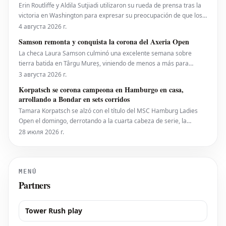
propuestos por la ATP que se extienden a la WTA
Erin Routliffe y Aldila Sutjiadi utilizaron su rueda de prensa tras la
victoria en Washington para expresar su preocupación de que los
recortes propuestos por la ATP en dobles puedan llegar
4 августа 2026 г.
eventualmente al circuito femenino, a pesar de que elogiaron una
Samson remonta y conquista la corona del Axeria Open
iniciativa separada de la ATP para colocar
La checa Laura Samson culminó una excelente semana sobre
tierra batida en Târgu Mureș, viniendo de menos a más para
derrotar a la máxima favorita, la española Kaitlin Quevedo, por 2-6,
3 августа 2026 г.
6-3, 6-1 y alzar el trofeo del Axeria Open 2026, impulsado por
Korpatsch se corona campeona en Hamburgo en casa,
Intaro Sport. El evento WTA 125 en Rumanía viv
arrollando a Bondar en sets corridos
Tamara Korpatsch se alzó con el título del MSC Hamburg Ladies
Open el domingo, derrotando a la cuarta cabeza de serie, la
húngara Anna Bondar, por 6-3, 6-3 en la final. Con esta victoria,
28 июля 2026 г.
Korpatsch suma el segundo título WTA de su carrera en la tierra
batida de su ciudad natal. La quinta cabez
MENÚ
Partners
Tower Rush play