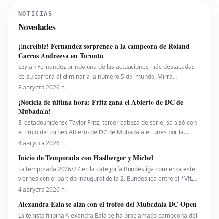
своей формы. После громкого
NOTICIAS
перехода из леверкузенского "Байера"
Novedades
летом, первый сезон Вирца в
"Ливерпу
¡Increíble! Fernandez sorprende a la campeona de Roland
Garros Andreeva en Toronto
Leylah Fernandez brindó una de las actuaciones más destacadas
de su carrera al eliminar a la número 5 del mundo, Mirra
Andreeva, con un contundente 6-1, 6-4 el viernes por la noche. Con
8 августа 2026 г.
esta victoria, la canadiense avanzó a octavos de final del National
¡Noticia de última hora: Fritz gana el Abierto de DC de
Bank Open presentado por Rogers en Toront
Mubadala!
El estadounidense Taylor Fritz, tercer cabeza de serie, se alzó con
el título del torneo Abierto de DC de Mubadala el lunes por la
noche, tras derrotar al español Rafael Jodar por 7-6 (2), 6-4. Este es
4 августа 2026 г.
su primer trofeo de la temporada 2026. Fritz, actualmente número
Inicio de Temporada con Haslberger y Michel
10 del ranking mundial, habí
La temporada 2026/27 en la categoría Bundesliga comienza este
viernes con el partido inaugural de la 2. Bundesliga entre el *VfL
Bochum* y el *Hertha BSC*. El encuentro será dirigido por
4 августа 2026 г.
**Wolfgang Haslberger**, con la asistencia de **Tobias Endriß**
Alexandra Eala se alza con el trofeo del Mubadala DC Open
y **Martin Speckner**. **Tom Bauer** eje
La tenista filipina Alexandra Eala se ha proclamado campeona del