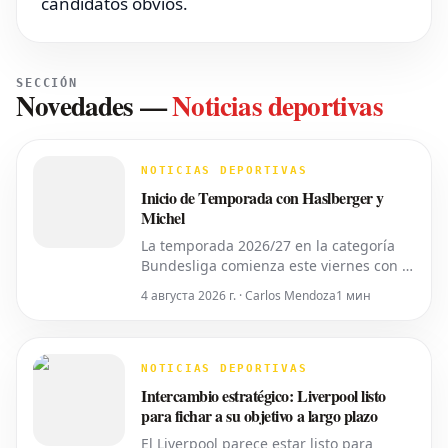
candidatos obvios.
SECCIÓN
Novedades
—
Noticias deportivas
NOTICIAS DEPORTIVAS
Inicio de Temporada con Haslberger y
Michel
La temporada 2026/27 en la categoría
Bundesliga comienza este viernes con el
partido inaugural de la 2. Bundesliga
4 августа 2026 г. · Carlos Mendoza
1 мин
entre el *VfL Bochum* y el *Hertha
BSC*. El encuentro será dirigido por
**Wolfgang Haslberger**, con la
asistencia de **Tobias Endriß** y
NOTICIAS DEPORTIVAS
**Martin Speckner**. **Tom Bauer**
Intercambio estratégico: Liverpool listo
eje
para fichar a su objetivo a largo plazo
El Liverpool parece estar listo para