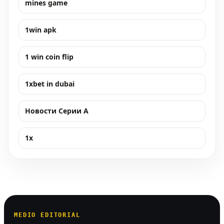
mines game
1win apk
1 win coin flip
1xbet in dubai
Новости Серии А
1x
MEDIO EDITORIAL