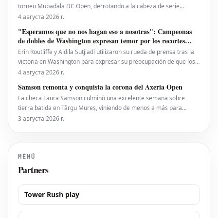
torneo Mubadala DC Open, derrotando a la cabeza de serie
número uno, la estadounidense Jessica Pegula, con un marcador
4 августа 2026 г.
de 4-6, 6-4, 6-0 en la noche del lunes. Eala, actualmente en el
"Esperamos que no nos hagan eso a nosotras": Campeonas
puesto 28 del ranking mundial, demostró su
de dobles de Washington expresan temor por los recortes
propuestos por la ATP que se extienden a la WTA
Erin Routliffe y Aldila Sutjiadi utilizaron su rueda de prensa tras la
victoria en Washington para expresar su preocupación de que los
recortes propuestos por la ATP en dobles puedan llegar
4 августа 2026 г.
eventualmente al circuito femenino, a pesar de que elogiaron una
Samson remonta y conquista la corona del Axeria Open
iniciativa separada de la ATP para colocar
La checa Laura Samson culminó una excelente semana sobre
tierra batida en Târgu Mureș, viniendo de menos a más para
derrotar a la máxima favorita, la española Kaitlin Quevedo, por 2-6,
3 августа 2026 г.
6-3, 6-1 y alzar el trofeo del Axeria Open 2026, impulsado por
Intaro Sport. El evento WTA 125 en Rumanía viv
MENÚ
Partners
Tower Rush play