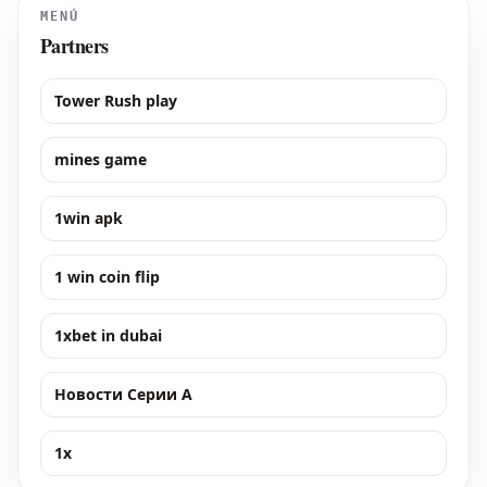
MENÚ
Partners
Tower Rush play
mines game
1win apk
1 win coin flip
1xbet in dubai
Новости Серии А
1x