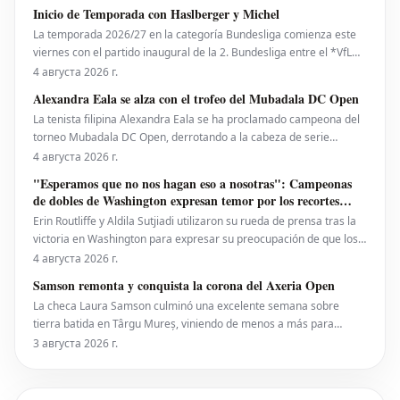
su primer trofeo de la temporada 2026. Fritz, actualmente número
Inicio de Temporada con Haslberger y Michel
10 del ranking mundial, habí
La temporada 2026/27 en la categoría Bundesliga comienza este
viernes con el partido inaugural de la 2. Bundesliga entre el *VfL
Bochum* y el *Hertha BSC*. El encuentro será dirigido por
4 августа 2026 г.
**Wolfgang Haslberger**, con la asistencia de **Tobias Endriß**
Alexandra Eala se alza con el trofeo del Mubadala DC Open
y **Martin Speckner**. **Tom Bauer** eje
La tenista filipina Alexandra Eala se ha proclamado campeona del
torneo Mubadala DC Open, derrotando a la cabeza de serie
número uno, la estadounidense Jessica Pegula, con un marcador
4 августа 2026 г.
de 4-6, 6-4, 6-0 en la noche del lunes. Eala, actualmente en el
"Esperamos que no nos hagan eso a nosotras": Campeonas
puesto 28 del ranking mundial, demostró su
de dobles de Washington expresan temor por los recortes
propuestos por la ATP que se extienden a la WTA
Erin Routliffe y Aldila Sutjiadi utilizaron su rueda de prensa tras la
victoria en Washington para expresar su preocupación de que los
recortes propuestos por la ATP en dobles puedan llegar
4 августа 2026 г.
eventualmente al circuito femenino, a pesar de que elogiaron una
Samson remonta y conquista la corona del Axeria Open
iniciativa separada de la ATP para colocar
La checa Laura Samson culminó una excelente semana sobre
tierra batida en Târgu Mureș, viniendo de menos a más para
derrotar a la máxima favorita, la española Kaitlin Quevedo, por 2-6,
3 августа 2026 г.
6-3, 6-1 y alzar el trofeo del Axeria Open 2026, impulsado por
Intaro Sport. El evento WTA 125 en Rumanía viv