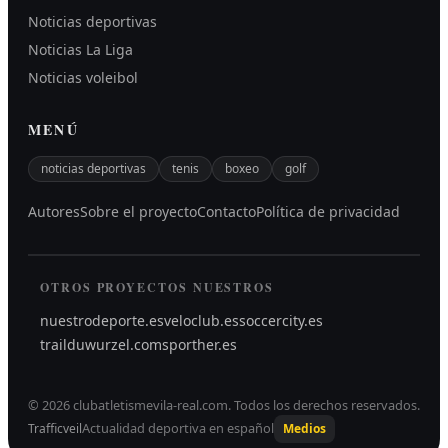
Noticias deportivas
Noticias La Liga
Noticias voleibol
MENÚ
noticias deportivas
tenis
boxeo
golf
Autores
Sobre el proyecto
Contacto
Política de privacidad
OTROS PROYECTOS NUESTROS
nuestrodeporte.es
veloclub.es
soccercity.es
trailduwurzel.com
sporther.es
©
2026
clubatletismevila-real.com
.
Todos los derechos reservados.
Actualidad deportiva en español
Trafficveil
Medios