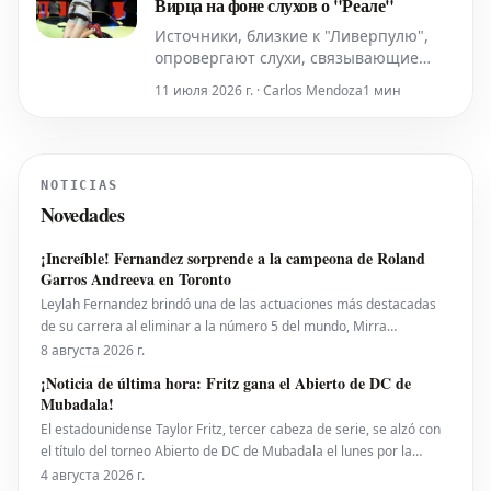
Вирца на фоне слухов о "Реале"
круп
Источники, близкие к "Ливерпулю",
опровергают слухи, связывающие
немецкого плеймейкера Флориана
11 июля 2026 г. · Carlos Mendoza
1 мин
Вирца с переходом в мадридский
"Реал", поскольку сам игрок
демонстрирует признаки улучшения
своей формы. После громкого
NOTICIAS
перехода из леверкузенского "Байера"
Novedades
летом, первый сезон Вирца в
"Ливерпу
¡Increíble! Fernandez sorprende a la campeona de Roland
Garros Andreeva en Toronto
Leylah Fernandez brindó una de las actuaciones más destacadas
de su carrera al eliminar a la número 5 del mundo, Mirra
Andreeva, con un contundente 6-1, 6-4 el viernes por la noche. Con
8 августа 2026 г.
esta victoria, la canadiense avanzó a octavos de final del National
¡Noticia de última hora: Fritz gana el Abierto de DC de
Bank Open presentado por Rogers en Toront
Mubadala!
El estadounidense Taylor Fritz, tercer cabeza de serie, se alzó con
el título del torneo Abierto de DC de Mubadala el lunes por la
noche, tras derrotar al español Rafael Jodar por 7-6 (2), 6-4. Este es
4 августа 2026 г.