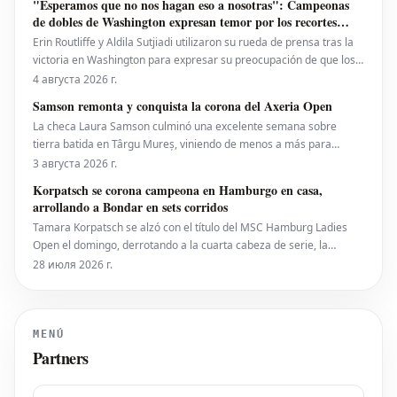
"Esperamos que no nos hagan eso a nosotras": Campeonas
puesto 28 del ranking mundial, demostró su
de dobles de Washington expresan temor por los recortes
propuestos por la ATP que se extienden a la WTA
Erin Routliffe y Aldila Sutjiadi utilizaron su rueda de prensa tras la
victoria en Washington para expresar su preocupación de que los
recortes propuestos por la ATP en dobles puedan llegar
4 августа 2026 г.
eventualmente al circuito femenino, a pesar de que elogiaron una
Samson remonta y conquista la corona del Axeria Open
iniciativa separada de la ATP para colocar
La checa Laura Samson culminó una excelente semana sobre
tierra batida en Târgu Mureș, viniendo de menos a más para
derrotar a la máxima favorita, la española Kaitlin Quevedo, por 2-6,
3 августа 2026 г.
6-3, 6-1 y alzar el trofeo del Axeria Open 2026, impulsado por
Korpatsch se corona campeona en Hamburgo en casa,
Intaro Sport. El evento WTA 125 en Rumanía viv
arrollando a Bondar en sets corridos
Tamara Korpatsch se alzó con el título del MSC Hamburg Ladies
Open el domingo, derrotando a la cuarta cabeza de serie, la
húngara Anna Bondar, por 6-3, 6-3 en la final. Con esta victoria,
28 июля 2026 г.
Korpatsch suma el segundo título WTA de su carrera en la tierra
batida de su ciudad natal. La quinta cabez
MENÚ
Partners