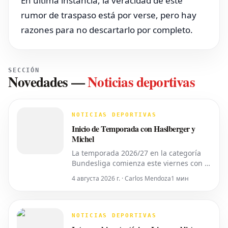
En última instancia, la veracidad de este
rumor de traspaso está por verse, pero hay
razones para no descartarlo por completo.
SECCIÓN
Novedades
—
Noticias deportivas
NOTICIAS DEPORTIVAS
Inicio de Temporada con Haslberger y
Michel
La temporada 2026/27 en la categoría
Bundesliga comienza este viernes con el
partido inaugural de la 2. Bundesliga
4 августа 2026 г. · Carlos Mendoza
1 мин
entre el *VfL Bochum* y el *Hertha
BSC*. El encuentro será dirigido por
**Wolfgang Haslberger**, con la
asistencia de **Tobias Endriß** y
NOTICIAS DEPORTIVAS
**Martin Speckner**. **Tom Bauer**