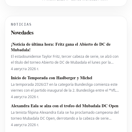
Вирца с переходом в мадридский
"Реал", поскольку сам игрок
демонстрирует признаки улучшения
своей формы. После громкого
NOTICIAS
перехода из леверкузенского "Байера"
Novedades
летом, первый сезон Вирца в
"Ливерпу
¡Noticia de última hora: Fritz gana el Abierto de DC de
Mubadala!
El estadounidense Taylor Fritz, tercer cabeza de serie, se alzó con
el título del torneo Abierto de DC de Mubadala el lunes por la
noche, tras derrotar al español Rafael Jodar por 7-6 (2), 6-4. Este es
4 августа 2026 г.
su primer trofeo de la temporada 2026. Fritz, actualmente número
Inicio de Temporada con Haslberger y Michel
10 del ranking mundial, habí
La temporada 2026/27 en la categoría Bundesliga comienza este
viernes con el partido inaugural de la 2. Bundesliga entre el *VfL
Bochum* y el *Hertha BSC*. El encuentro será dirigido por
4 августа 2026 г.
**Wolfgang Haslberger**, con la asistencia de **Tobias Endriß**
Alexandra Eala se alza con el trofeo del Mubadala DC Open
y **Martin Speckner**. **Tom Bauer** eje
La tenista filipina Alexandra Eala se ha proclamado campeona del
torneo Mubadala DC Open, derrotando a la cabeza de serie
número uno, la estadounidense Jessica Pegula, con un marcador
4 августа 2026 г.
de 4-6, 6-4, 6-0 en la noche del lunes. Eala, actualmente en el