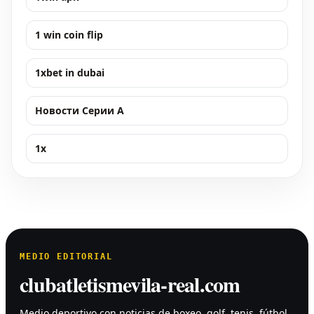
1 win coin flip
1xbet in dubai
Новости Серии А
1x
MEDIO EDITORIAL
clubatletismevila-real.com
Medio deportivo con noticias de boxeo, golf, tenis, fútbol,