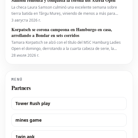
Samson remonta y conquista la corona del Axeria Open
iniciativa separada de la ATP para colocar
La checa Laura Samson culminó una excelente semana sobre
tierra batida en Târgu Mureș, viniendo de menos a más para
derrotar a la máxima favorita, la española Kaitlin Quevedo, por 2-6,
3 августа 2026 г.
6-3, 6-1 y alzar el trofeo del Axeria Open 2026, impulsado por
Korpatsch se corona campeona en Hamburgo en casa,
Intaro Sport. El evento WTA 125 en Rumanía viv
arrollando a Bondar en sets corridos
Tamara Korpatsch se alzó con el título del MSC Hamburg Ladies
Open el domingo, derrotando a la cuarta cabeza de serie, la
húngara Anna Bondar, por 6-3, 6-3 en la final. Con esta victoria,
28 июля 2026 г.
Korpatsch suma el segundo título WTA de su carrera en la tierra
batida de su ciudad natal. La quinta cabez
MENÚ
Partners
Tower Rush play
mines game
1win apk