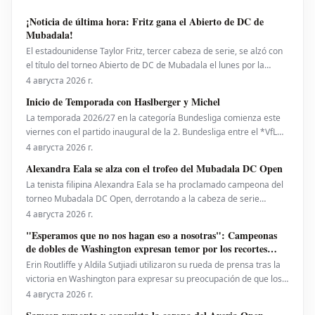
"Ливерпу
¡Noticia de última hora: Fritz gana el Abierto de DC de
Mubadala!
El estadounidense Taylor Fritz, tercer cabeza de serie, se alzó con
el título del torneo Abierto de DC de Mubadala el lunes por la
noche, tras derrotar al español Rafael Jodar por 7-6 (2), 6-4. Este es
4 августа 2026 г.
su primer trofeo de la temporada 2026. Fritz, actualmente número
Inicio de Temporada con Haslberger y Michel
10 del ranking mundial, habí
La temporada 2026/27 en la categoría Bundesliga comienza este
viernes con el partido inaugural de la 2. Bundesliga entre el *VfL
Bochum* y el *Hertha BSC*. El encuentro será dirigido por
4 августа 2026 г.
**Wolfgang Haslberger**, con la asistencia de **Tobias Endriß**
Alexandra Eala se alza con el trofeo del Mubadala DC Open
y **Martin Speckner**. **Tom Bauer** eje
La tenista filipina Alexandra Eala se ha proclamado campeona del
torneo Mubadala DC Open, derrotando a la cabeza de serie
número uno, la estadounidense Jessica Pegula, con un marcador
4 августа 2026 г.
de 4-6, 6-4, 6-0 en la noche del lunes. Eala, actualmente en el
"Esperamos que no nos hagan eso a nosotras": Campeonas
puesto 28 del ranking mundial, demostró su
de dobles de Washington expresan temor por los recortes
propuestos por la ATP que se extienden a la WTA
Erin Routliffe y Aldila Sutjiadi utilizaron su rueda de prensa tras la
victoria en Washington para expresar su preocupación de que los
recortes propuestos por la ATP en dobles puedan llegar
4 августа 2026 г.
eventualmente al circuito femenino, a pesar de que elogiaron una