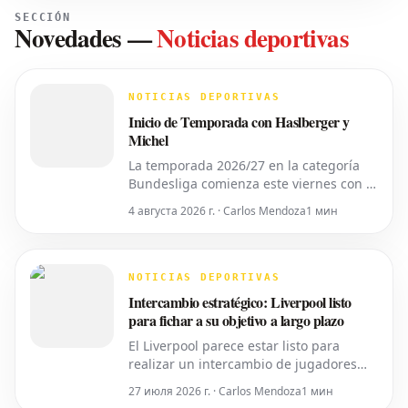
SECCIÓN
Novedades
—
Noticias deportivas
NOTICIAS DEPORTIVAS
Inicio de Temporada con Haslberger y
Michel
La temporada 2026/27 en la categoría
Bundesliga comienza este viernes con el
partido inaugural de la 2. Bundesliga
4 августа 2026 г. · Carlos Mendoza
1 мин
entre el *VfL Bochum* y el *Hertha
BSC*. El encuentro será dirigido por
**Wolfgang Haslberger**, con la
asistencia de **Tobias Endriß** y
NOTICIAS DEPORTIVAS
**Martin Speckner**. **Tom Bauer**
Intercambio estratégico: Liverpool listo
eje
para fichar a su objetivo a largo plazo
El Liverpool parece estar listo para
realizar un intercambio de jugadores
con el Real Madrid con el fin de
27 июля 2026 г. · Carlos Mendoza
1 мин
concretar finalmente el traspaso de