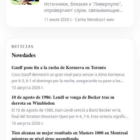
Источники, близкие к "Ливерпулю",
опровергают слухи, связывающие
немецкого плеймейкера Флориана
11 июля 2026 г. · Carlos Mendoza
1 мин
Вирца с переходом в мадридский
"Реал", поскольку сам игрок
демонстрирует признаки улучшения
своей формы. После громкого
NOTICIAS
перехода из леверкузенского "Байера"
Novedades
летом, первый сезон Вирца в
"Ливерпу
Gauff pone fin a la racha de Korneeva en Toronto
Coco Gauff demostró un gran nivel para vencer a Alina Korneeva
por 6-3, 6-1 el domingo por la noche, asegurando su pase a los
cuartos de final del National Bank Open presentado por Rogers en
10 августа 2026 г.
Toronto. La número 4 del mundo se mostró sólida desde la línea de
10 de agosto de 1986: Lendl se venga de Becker tras su
fondo, poniendo fin así a la notable r
derrota en Wimbledon
El 10 de agosto de 1986, Ivan Lendl venció a Boris Becker en la
final del Stratton Mountain Open por 6-4, 7-6. Esta victoria significó
más que un simple triunfo para Lendl, ya que supuso la revancha
10 августа 2026 г.
contra el alemán, quien un mes antes lo había derrotado en la final
Tien alcanza su mejor resultado en Masters 1000 en Montreal
de Wimbledon en se
mientras su nivel sigue ascendiendo