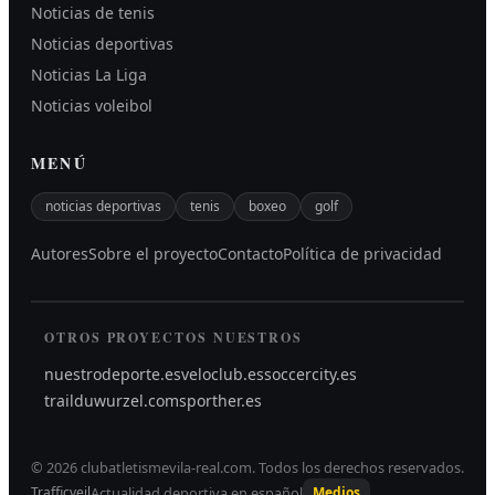
Noticias de tenis
Noticias deportivas
Noticias La Liga
Noticias voleibol
MENÚ
noticias deportivas
tenis
boxeo
golf
Autores
Sobre el proyecto
Contacto
Política de privacidad
OTROS PROYECTOS NUESTROS
nuestrodeporte.es
veloclub.es
soccercity.es
trailduwurzel.com
sporther.es
©
2026
clubatletismevila-real.com
.
Todos los derechos reservados.
Actualidad deportiva en español
Trafficveil
Medios