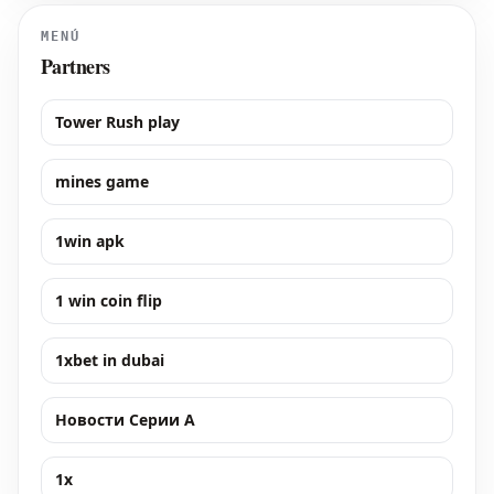
MENÚ
Partners
Tower Rush play
mines game
1win apk
1 win coin flip
1xbet in dubai
Новости Серии А
1x