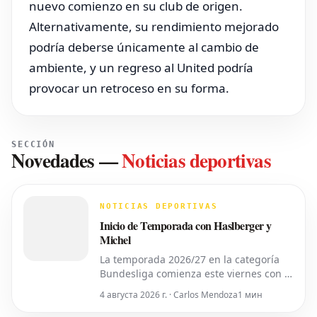
nuevo comienzo en su club de origen.
Alternativamente, su rendimiento mejorado
podría deberse únicamente al cambio de
ambiente, y un regreso al United podría
provocar un retroceso en su forma.
SECCIÓN
Novedades
—
Noticias deportivas
NOTICIAS DEPORTIVAS
Inicio de Temporada con Haslberger y
Michel
La temporada 2026/27 en la categoría
Bundesliga comienza este viernes con el
partido inaugural de la 2. Bundesliga
4 августа 2026 г. · Carlos Mendoza
1 мин
entre el *VfL Bochum* y el *Hertha
BSC*. El encuentro será dirigido por