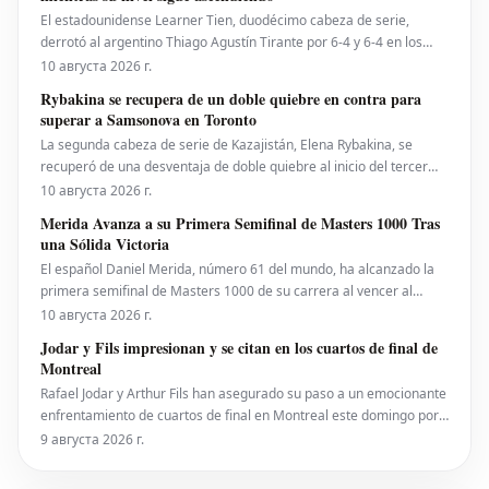
El estadounidense Learner Tien, duodécimo cabeza de serie,
derrotó al argentino Thiago Agustín Tirante por 6-4 y 6-4 en los
octavos de final del National Bank Open el domingo, para acceder
10 августа 2026 г.
a sus primeros cuartos de final en Montreal. A pesar del resultado,
Rybakina se recupera de un doble quiebre en contra para
la puntuación no refleja
superar a Samsonova en Toronto
La segunda cabeza de serie de Kazajistán, Elena Rybakina, se
recuperó de una desventaja de doble quiebre al inicio del tercer
set (0-3) para vencer a la rusa Liudmila Samsonova por 6-4, 4-6, 6-
10 августа 2026 г.
4 en los octavos de final del National Bank Open. Con esta victoria,
Merida Avanza a su Primera Semifinal de Masters 1000 Tras
Rybakina alcanzó sus quintos cuar
una Sólida Victoria
El español Daniel Merida, número 61 del mundo, ha alcanzado la
primera semifinal de Masters 1000 de su carrera al vencer al
holandés Tallon Griekspoor por 6-3 y 6-1 en los octavos de final del
10 августа 2026 г.
National Bank Open. El joven de 21 años no enfrentó puntos de
Jodar y Fils impresionan y se citan en los cuartos de final de
quiebre significativos, salvando l
Montreal
Rafael Jodar y Arthur Fils han asegurado su paso a un emocionante
enfrentamiento de cuartos de final en Montreal este domingo por
la noche. Ambos jugadores ofrecieron actuaciones sobresalientes,
9 августа 2026 г.
entre las más destacadas de la semana, para alcanzar los octavos
de final del National Bank Open pre