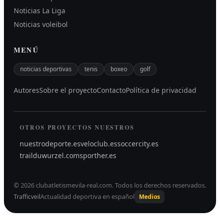
Noticias La Liga
Noticias voleibol
MENÚ
noticias deportivas
tenis
boxeo
golf
Autores
Sobre el proyecto
Contacto
Política de privacidad
OTROS PROYECTOS NUESTROS
nuestrodeporte.es
veloclub.es
soccercity.es
trailduwurzel.com
sporther.es
©
2026
clubatletismevila-real.com
.
Todos los derechos reservados.
Actualidad deportiva en español
Trafficveil
Medios