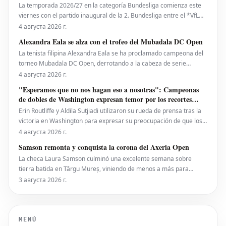
La temporada 2026/27 en la categoría Bundesliga comienza este
viernes con el partido inaugural de la 2. Bundesliga entre el *VfL
Bochum* y el *Hertha BSC*. El encuentro será dirigido por
4 августа 2026 г.
**Wolfgang Haslberger**, con la asistencia de **Tobias Endriß**
Alexandra Eala se alza con el trofeo del Mubadala DC Open
y **Martin Speckner**. **Tom Bauer** eje
La tenista filipina Alexandra Eala se ha proclamado campeona del
torneo Mubadala DC Open, derrotando a la cabeza de serie
número uno, la estadounidense Jessica Pegula, con un marcador
4 августа 2026 г.
de 4-6, 6-4, 6-0 en la noche del lunes. Eala, actualmente en el
"Esperamos que no nos hagan eso a nosotras": Campeonas
puesto 28 del ranking mundial, demostró su
de dobles de Washington expresan temor por los recortes
propuestos por la ATP que se extienden a la WTA
Erin Routliffe y Aldila Sutjiadi utilizaron su rueda de prensa tras la
victoria en Washington para expresar su preocupación de que los
recortes propuestos por la ATP en dobles puedan llegar
4 августа 2026 г.
eventualmente al circuito femenino, a pesar de que elogiaron una
Samson remonta y conquista la corona del Axeria Open
iniciativa separada de la ATP para colocar
La checa Laura Samson culminó una excelente semana sobre
tierra batida en Târgu Mureș, viniendo de menos a más para
derrotar a la máxima favorita, la española Kaitlin Quevedo, por 2-6,
3 августа 2026 г.
6-3, 6-1 y alzar el trofeo del Axeria Open 2026, impulsado por
Intaro Sport. El evento WTA 125 en Rumanía viv
MENÚ