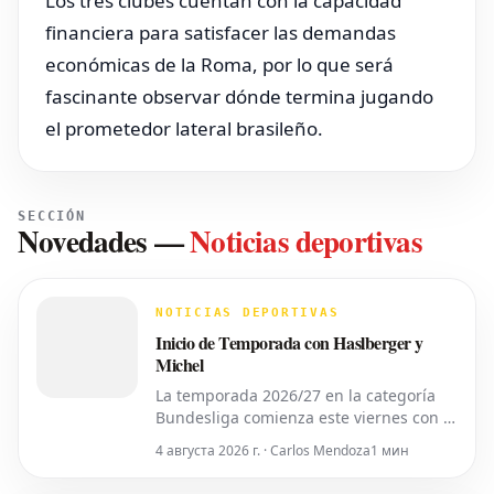
Los tres clubes cuentan con la capacidad
financiera para satisfacer las demandas
económicas de la Roma, por lo que será
fascinante observar dónde termina jugando
el prometedor lateral brasileño.
SECCIÓN
Novedades
—
Noticias deportivas
NOTICIAS DEPORTIVAS
Inicio de Temporada con Haslberger y
Michel
La temporada 2026/27 en la categoría
Bundesliga comienza este viernes con el
partido inaugural de la 2. Bundesliga
4 августа 2026 г. · Carlos Mendoza
1 мин
entre el *VfL Bochum* y el *Hertha
BSC*. El encuentro será dirigido por