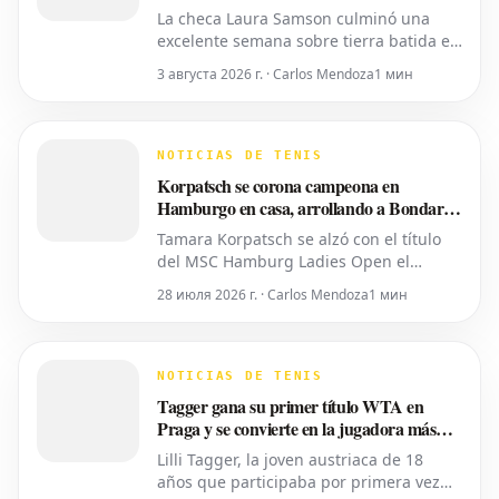
La checa Laura Samson culminó una
excelente semana sobre tierra batida en
Târgu Mureș, viniendo de menos a más
3 августа 2026 г. · Carlos Mendoza
1 мин
para derrotar a la máxima favorita, la
española Kaitlin Quevedo, por 2-6, 6-3,
6-1 y alzar el trofeo del Axeria Open
2026, impulsado por Intaro Sport. El
NOTICIAS DE TENIS
evento WTA 125 en Rumanía viv
Korpatsch se corona campeona en
Hamburgo en casa, arrollando a Bondar
en sets corridos
Tamara Korpatsch se alzó con el título
del MSC Hamburg Ladies Open el
domingo, derrotando a la cuarta cabeza
28 июля 2026 г. · Carlos Mendoza
1 мин
de serie, la húngara Anna Bondar, por 6-
3, 6-3 en la final. Con esta victoria,
Korpatsch suma el segundo título WTA
de su carrera en la tierra batida de su
NOTICIAS DE TENIS
ciudad natal. La quinta cabez
Tagger gana su primer título WTA en
Praga y se convierte en la jugadora más
joven del top 50
Lilli Tagger, la joven austriaca de 18
años que participaba por primera vez