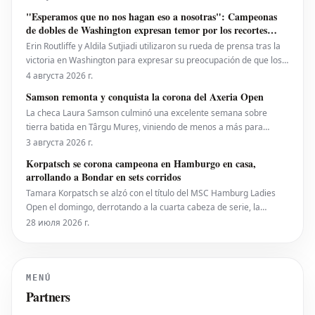
de 4-6, 6-4, 6-0 en la noche del lunes. Eala, actualmente en el
"Esperamos que no nos hagan eso a nosotras": Campeonas
puesto 28 del ranking mundial, demostró su
de dobles de Washington expresan temor por los recortes
propuestos por la ATP que se extienden a la WTA
Erin Routliffe y Aldila Sutjiadi utilizaron su rueda de prensa tras la
victoria en Washington para expresar su preocupación de que los
recortes propuestos por la ATP en dobles puedan llegar
4 августа 2026 г.
eventualmente al circuito femenino, a pesar de que elogiaron una
Samson remonta y conquista la corona del Axeria Open
iniciativa separada de la ATP para colocar
La checa Laura Samson culminó una excelente semana sobre
tierra batida en Târgu Mureș, viniendo de menos a más para
derrotar a la máxima favorita, la española Kaitlin Quevedo, por 2-6,
3 августа 2026 г.
6-3, 6-1 y alzar el trofeo del Axeria Open 2026, impulsado por
Korpatsch se corona campeona en Hamburgo en casa,
Intaro Sport. El evento WTA 125 en Rumanía viv
arrollando a Bondar en sets corridos
Tamara Korpatsch se alzó con el título del MSC Hamburg Ladies
Open el domingo, derrotando a la cuarta cabeza de serie, la
húngara Anna Bondar, por 6-3, 6-3 en la final. Con esta victoria,
28 июля 2026 г.
Korpatsch suma el segundo título WTA de su carrera en la tierra
batida de su ciudad natal. La quinta cabez
MENÚ
Partners