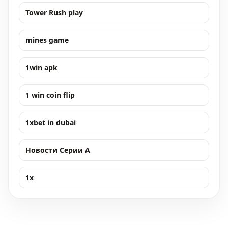
Tower Rush play
mines game
1win apk
1 win coin flip
1xbet in dubai
Новости Серии А
1x