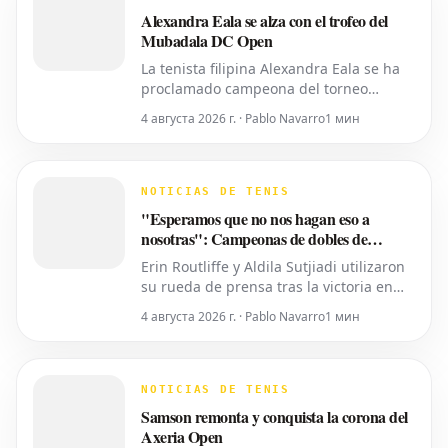
número 10 del ranking mundial, habí
Alexandra Eala se alza con el trofeo del
Mubadala DC Open
La tenista filipina Alexandra Eala se ha
proclamado campeona del torneo
Mubadala DC Open, derrotando a la
4 августа 2026 г. · Pablo Navarro
1 мин
cabeza de serie número uno, la
estadounidense Jessica Pegula, con un
marcador de 4-6, 6-4, 6-0 en la noche
del lunes. Eala, actualmente en el
NOTICIAS DE TENIS
puesto 28 del ranking mundial,
"Esperamos que no nos hagan eso a
demostró su
nosotras": Campeonas de dobles de
Washington expresan temor por los
Erin Routliffe y Aldila Sutjiadi utilizaron
recortes propuestos por la ATP que se
su rueda de prensa tras la victoria en
extienden a la WTA
Washington para expresar su
4 августа 2026 г. · Pablo Navarro
1 мин
preocupación de que los recortes
propuestos por la ATP en dobles puedan
llegar eventualmente al circuito
femenino, a pesar de que elogiaron una
NOTICIAS DE TENIS
iniciativa separada de la ATP para
Samson remonta y conquista la corona del
colocar
Axeria Open