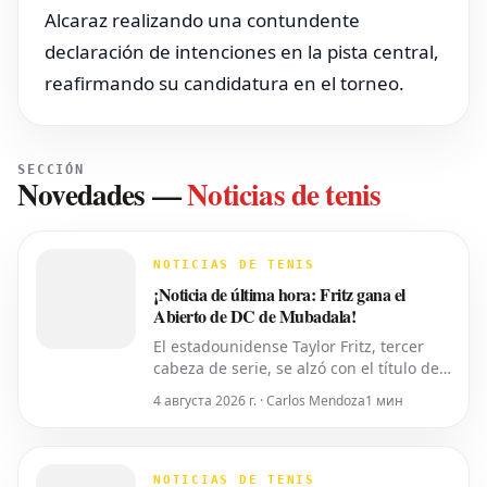
Alcaraz realizando una contundente
declaración de intenciones en la pista central,
reafirmando su candidatura en el torneo.
SECCIÓN
Novedades
—
Noticias de tenis
NOTICIAS DE TENIS
¡Noticia de última hora: Fritz gana el
Abierto de DC de Mubadala!
El estadounidense Taylor Fritz, tercer
cabeza de serie, se alzó con el título del
torneo Abierto de DC de Mubadala el
4 августа 2026 г. · Carlos Mendoza
1 мин
lunes por la noche, tras derrotar al
español Rafael Jodar por 7-6 (2), 6-4.
Este es su primer trofeo de la
temporada 2026. Fritz, actualmente
NOTICIAS DE TENIS