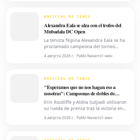
español Rafael Jodar por 7-6 (2), 6-4.
Este es su primer trofeo de la
temporada 2026. Fritz, actualmente
NOTICIAS DE TENIS
número 10 del ranking mundial, habí
Alexandra Eala se alza con el trofeo del
Mubadala DC Open
La tenista filipina Alexandra Eala se ha
proclamado campeona del torneo
Mubadala DC Open, derrotando a la
4 августа 2026 г. · Pablo Navarro
1 мин
cabeza de serie número uno, la
estadounidense Jessica Pegula, con un
marcador de 4-6, 6-4, 6-0 en la noche
del lunes. Eala, actualmente en el
NOTICIAS DE TENIS
puesto 28 del ranking mundial,
"Esperamos que no nos hagan eso a
demostró su
nosotras": Campeonas de dobles de
Washington expresan temor por los
Erin Routliffe y Aldila Sutjiadi utilizaron
recortes propuestos por la ATP que se
su rueda de prensa tras la victoria en
extienden a la WTA
Washington para expresar su
4 августа 2026 г. · Pablo Navarro
1 мин
preocupación de que los recortes
propuestos por la ATP en dobles puedan
llegar eventualmente al circuito
femenino, a pesar de que elogiaron una