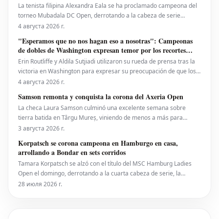
La tenista filipina Alexandra Eala se ha proclamado campeona del
torneo Mubadala DC Open, derrotando a la cabeza de serie
número uno, la estadounidense Jessica Pegula, con un marcador
4 августа 2026 г.
de 4-6, 6-4, 6-0 en la noche del lunes. Eala, actualmente en el
"Esperamos que no nos hagan eso a nosotras": Campeonas
puesto 28 del ranking mundial, demostró su
de dobles de Washington expresan temor por los recortes
propuestos por la ATP que se extienden a la WTA
Erin Routliffe y Aldila Sutjiadi utilizaron su rueda de prensa tras la
victoria en Washington para expresar su preocupación de que los
recortes propuestos por la ATP en dobles puedan llegar
4 августа 2026 г.
eventualmente al circuito femenino, a pesar de que elogiaron una
Samson remonta y conquista la corona del Axeria Open
iniciativa separada de la ATP para colocar
La checa Laura Samson culminó una excelente semana sobre
tierra batida en Târgu Mureș, viniendo de menos a más para
derrotar a la máxima favorita, la española Kaitlin Quevedo, por 2-6,
3 августа 2026 г.
6-3, 6-1 y alzar el trofeo del Axeria Open 2026, impulsado por
Korpatsch se corona campeona en Hamburgo en casa,
Intaro Sport. El evento WTA 125 en Rumanía viv
arrollando a Bondar en sets corridos
Tamara Korpatsch se alzó con el título del MSC Hamburg Ladies
Open el domingo, derrotando a la cuarta cabeza de serie, la
húngara Anna Bondar, por 6-3, 6-3 en la final. Con esta victoria,
28 июля 2026 г.
Korpatsch suma el segundo título WTA de su carrera en la tierra
batida de su ciudad natal. La quinta cabez