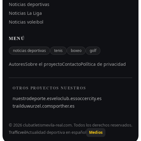
Noticias deportivas
Noticias La Liga
Noticias voleibol
MENÚ
noticias deportivas
tenis
boxeo
golf
Autores
Sobre el proyecto
Contacto
Política de privacidad
OTROS PROYECTOS NUESTROS
nuestrodeporte.es
veloclub.es
soccercity.es
trailduwurzel.com
sporther.es
©
2026
clubatletismevila-real.com
.
Todos los derechos reservados.
Actualidad deportiva en español
Trafficveil
Medios