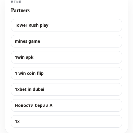
MENÚ
Partners
Tower Rush play
mines game
1win apk
1 win coin flip
1xbet in dubai
Новости Серии А
1x