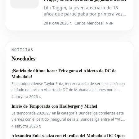
joven del top 50
Lilli Tagger, la joven austriaca de 18
años que participaba por primera vez
en el cuadro principal del torneo,
28 июля 2026 г. · Carlos Mendoza
1 мин
conquistó su primer título WTA el
domingo tras vencer a Daria Snigur de
Ucrania, octava cabeza de serie, por 7-6
y 6-2 en la final del Livesport Prague
NOTICIAS
Open. Este resultado impulsa a T
Novedades
¡Noticia de última hora: Fritz gana el Abierto de DC de
Mubadala!
El estadounidense Taylor Fritz, tercer cabeza de serie, se alzó con
el título del torneo Abierto de DC de Mubadala el lunes por la
noche, tras derrotar al español Rafael Jodar por 7-6 (2), 6-4. Este es
4 августа 2026 г.
su primer trofeo de la temporada 2026. Fritz, actualmente número
Inicio de Temporada con Haslberger y Michel
10 del ranking mundial, habí
La temporada 2026/27 en la categoría Bundesliga comienza este
viernes con el partido inaugural de la 2. Bundesliga entre el *VfL
Bochum* y el *Hertha BSC*. El encuentro será dirigido por
4 августа 2026 г.
**Wolfgang Haslberger**, con la asistencia de **Tobias Endriß**
Alexandra Eala se alza con el trofeo del Mubadala DC Open
y **Martin Speckner**. **Tom Bauer** eje