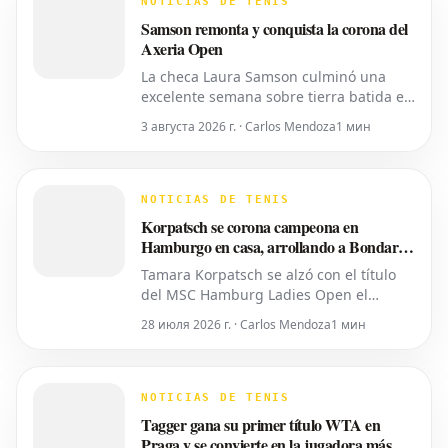
NOTICIAS DE TENIS
iniciativa separada de la ATP para
Samson remonta y conquista la corona del
colocar
Axeria Open
La checa Laura Samson culminó una
excelente semana sobre tierra batida en
Târgu Mureș, viniendo de menos a más
3 августа 2026 г. · Carlos Mendoza
1 мин
para derrotar a la máxima favorita, la
española Kaitlin Quevedo, por 2-6, 6-3,
6-1 y alzar el trofeo del Axeria Open
2026, impulsado por Intaro Sport. El
NOTICIAS DE TENIS
evento WTA 125 en Rumanía viv
Korpatsch se corona campeona en
Hamburgo en casa, arrollando a Bondar
en sets corridos
Tamara Korpatsch se alzó con el título
del MSC Hamburg Ladies Open el
domingo, derrotando a la cuarta cabeza
28 июля 2026 г. · Carlos Mendoza
1 мин
de serie, la húngara Anna Bondar, por 6-
3, 6-3 en la final. Con esta victoria,
Korpatsch suma el segundo título WTA
de su carrera en la tierra batida de su
NOTICIAS DE TENIS
ciudad natal. La quinta cabez
Tagger gana su primer título WTA en
Praga y se convierte en la jugadora más