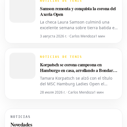
NOTICIAS DE TENIS
iniciativa separada de la ATP para
Samson remonta y conquista la corona del
colocar
Axeria Open
La checa Laura Samson culminó una
excelente semana sobre tierra batida en
Târgu Mureș, viniendo de menos a más
3 августа 2026 г. · Carlos Mendoza
1 мин
para derrotar a la máxima favorita, la
española Kaitlin Quevedo, por 2-6, 6-3,
6-1 y alzar el trofeo del Axeria Open
2026, impulsado por Intaro Sport. El
NOTICIAS DE TENIS
evento WTA 125 en Rumanía viv
Korpatsch se corona campeona en
Hamburgo en casa, arrollando a Bondar
en sets corridos
Tamara Korpatsch se alzó con el título
del MSC Hamburg Ladies Open el
domingo, derrotando a la cuarta cabeza
28 июля 2026 г. · Carlos Mendoza
1 мин
de serie, la húngara Anna Bondar, por 6-
3, 6-3 en la final. Con esta victoria,
Korpatsch suma el segundo título WTA
de su carrera en la tierra batida de su
NOTICIAS
ciudad natal. La quinta cabez
Novedades