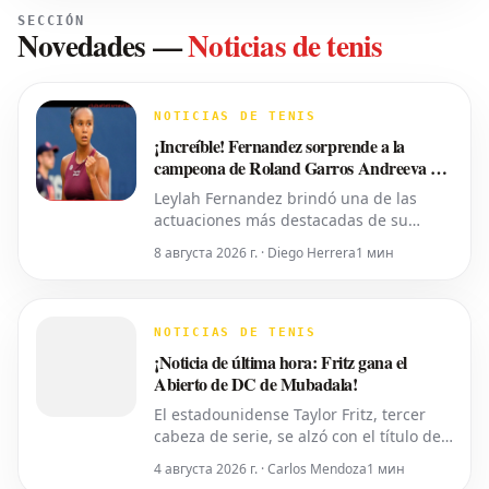
SECCIÓN
Novedades
—
Noticias de tenis
NOTICIAS DE TENIS
¡Increíble! Fernandez sorprende a la
campeona de Roland Garros Andreeva en
Toronto
Leylah Fernandez brindó una de las
actuaciones más destacadas de su
carrera al eliminar a la número 5 del
8 августа 2026 г. · Diego Herrera
1 мин
mundo, Mirra Andreeva, con un
contundente 6-1, 6-4 el viernes por la
noche. Con esta victoria, la canadiense
avanzó a octavos de final del National
NOTICIAS DE TENIS
Bank Open presentado por Rogers en
¡Noticia de última hora: Fritz gana el
Toront
Abierto de DC de Mubadala!
El estadounidense Taylor Fritz, tercer
cabeza de serie, se alzó con el título del
torneo Abierto de DC de Mubadala el
4 августа 2026 г. · Carlos Mendoza
1 мин
lunes por la noche, tras derrotar al