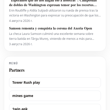
"Esperamos que no nos hagan eso a nosotras": Campeonas
puesto 28 del ranking mundial, demostró su
de dobles de Washington expresan temor por los recortes
propuestos por la ATP que se extienden a la WTA
Erin Routliffe y Aldila Sutjiadi utilizaron su rueda de prensa tras la
victoria en Washington para expresar su preocupación de que los
recortes propuestos por la ATP en dobles puedan llegar
4 августа 2026 г.
eventualmente al circuito femenino, a pesar de que elogiaron una
Samson remonta y conquista la corona del Axeria Open
iniciativa separada de la ATP para colocar
La checa Laura Samson culminó una excelente semana sobre
tierra batida en Târgu Mureș, viniendo de menos a más para
derrotar a la máxima favorita, la española Kaitlin Quevedo, por 2-6,
3 августа 2026 г.
6-3, 6-1 y alzar el trofeo del Axeria Open 2026, impulsado por
Intaro Sport. El evento WTA 125 en Rumanía viv
MENÚ
Partners
Tower Rush play
mines game
1win apk