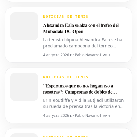
español Rafael Jodar por 7-6 (2), 6-4.
Este es su primer trofeo de la
temporada 2026. Fritz, actualmente
NOTICIAS DE TENIS
número 10 del ranking mundial, habí
Alexandra Eala se alza con el trofeo del
Mubadala DC Open
La tenista filipina Alexandra Eala se ha
proclamado campeona del torneo
Mubadala DC Open, derrotando a la
4 августа 2026 г. · Pablo Navarro
1 мин
cabeza de serie número uno, la
estadounidense Jessica Pegula, con un
marcador de 4-6, 6-4, 6-0 en la noche
del lunes. Eala, actualmente en el
NOTICIAS DE TENIS
puesto 28 del ranking mundial,
"Esperamos que no nos hagan eso a
demostró su
nosotras": Campeonas de dobles de
Washington expresan temor por los
Erin Routliffe y Aldila Sutjiadi utilizaron
recortes propuestos por la ATP que se
su rueda de prensa tras la victoria en
extienden a la WTA
Washington para expresar su
4 августа 2026 г. · Pablo Navarro
1 мин
preocupación de que los recortes
propuestos por la ATP en dobles puedan
llegar eventualmente al circuito
femenino, a pesar de que elogiaron una