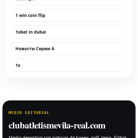
1 win coin flip
1xbet in dubai
Новости Серии А
1x
MEDIO EDITORIAL
clubatletismevila-real.com
Medio deportivo con noticias de boxeo, golf, tenis, fútbol,