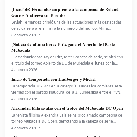
¡Increíble! Fernandez sorprende a la campeona de Roland
Garros Andreeva en Toronto
Leylah Fernandez brindó una de las actuaciones más destacadas
de su carrera al eliminar a la número 5 del mundo, Mirra
Andreeva, con un contundente 6-1, 6-4 el viernes por la noche. Con
8 августа 2026 г.
esta victoria, la canadiense avanzó a octavos de final del National
¡Noticia de última hora: Fritz gana el Abierto de DC de
Bank Open presentado por Rogers en Toront
Mubadala!
El estadounidense Taylor Fritz, tercer cabeza de serie, se alzó con
el título del torneo Abierto de DC de Mubadala el lunes por la
noche, tras derrotar al español Rafael Jodar por 7-6 (2), 6-4. Este es
4 августа 2026 г.
su primer trofeo de la temporada 2026. Fritz, actualmente número
Inicio de Temporada con Haslberger y Michel
10 del ranking mundial, habí
La temporada 2026/27 en la categoría Bundesliga comienza este
viernes con el partido inaugural de la 2. Bundesliga entre el *VfL
Bochum* y el *Hertha BSC*. El encuentro será dirigido por
4 августа 2026 г.
**Wolfgang Haslberger**, con la asistencia de **Tobias Endriß**
Alexandra Eala se alza con el trofeo del Mubadala DC Open
y **Martin Speckner**. **Tom Bauer** eje
La tenista filipina Alexandra Eala se ha proclamado campeona del
torneo Mubadala DC Open, derrotando a la cabeza de serie
número uno, la estadounidense Jessica Pegula, con un marcador
4 августа 2026 г.
de 4-6, 6-4, 6-0 en la noche del lunes. Eala, actualmente en el