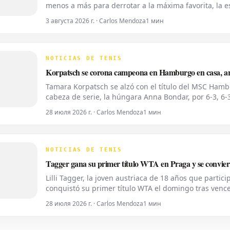
menos a más para derrotar a la máxima favorita, la esp
del Axeria Open 2026, impulsado por Intaro Sport. E
3 августа 2026 г. · Carlos Mendoza
1 мин
NOTICIAS DE TENIS
Korpatsch se corona campeona en Hamburgo en casa, arr
Tamara Korpatsch se alzó con el título del MSC Hamb
cabeza de serie, la húngara Anna Bondar, por 6-3, 6-3 
segundo título WTA de su carrera en la tierra batida 
28 июля 2026 г. · Carlos Mendoza
1 мин
NOTICIAS DE TENIS
Tagger gana su primer título WTA en Praga y se conviert
Lilli Tagger, la joven austriaca de 18 años que partic
conquistó su primer título WTA el domingo tras vence
7-6 y 6-2 en la final del Livesport Prague Open. Este 
28 июля 2026 г. · Carlos Mendoza
1 мин