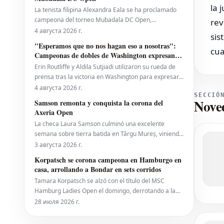
Endriß** y **Martin Speckner**. **Tom Bauer** eje
la 
La tenista filipina Alexandra Eala se ha proclamado
campeona del torneo Mubadala DC Open,
rev
derrotando a la cabeza de serie número uno, la
4 августа 2026 г.
sis
estadounidense Jessica Pegula, con un marcador de
"Esperamos que no nos hagan eso a nosotras":
4-6, 6-4, 6-0 en la noche del lunes. Eala, actualmente
cua
Campeonas de dobles de Washington expresan
en el puesto 28 del ranking mundial, demostró su
temor por los recortes propuestos por la ATP que
Erin Routliffe y Aldila Sutjiadi utilizaron su rueda de
se extienden a la WTA
prensa tras la victoria en Washington para expresar
su preocupación de que los recortes propuestos por
4 августа 2026 г.
SECCIÓ
la ATP en dobles puedan llegar eventualmente al
Nove
Samson remonta y conquista la corona del
circuito femenino, a pesar de que elogiaron una
Axeria Open
iniciativa separada de la ATP para colocar
La checa Laura Samson culminó una excelente
semana sobre tierra batida en Târgu Mureș, viniendo
de menos a más para derrotar a la máxima favorita,
3 августа 2026 г.
la española Kaitlin Quevedo, por 2-6, 6-3, 6-1 y alzar
Korpatsch se corona campeona en Hamburgo en
el trofeo del Axeria Open 2026, impulsado por Intaro
casa, arrollando a Bondar en sets corridos
Sport. El evento WTA 125 en Rumanía viv
Tamara Korpatsch se alzó con el título del MSC
Hamburg Ladies Open el domingo, derrotando a la
cuarta cabeza de serie, la húngara Anna Bondar, por
28 июля 2026 г.
6-3, 6-3 en la final. Con esta victoria, Korpatsch suma
el segundo título WTA de su carrera en la tierra