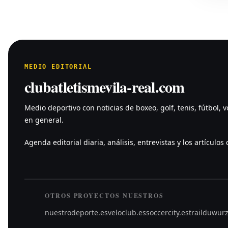
MEDIO EDITORIAL
clubatletismevila-real.com
Medio deportivo con noticias de boxeo, golf, tenis, fútbol, v
en general.
Agenda editorial diaria, análisis, entrevistas y los artículos c
OTROS PROYECTOS NUESTROS
nuestrodeporte.es
veloclub.es
soccercity.es
trailduwur