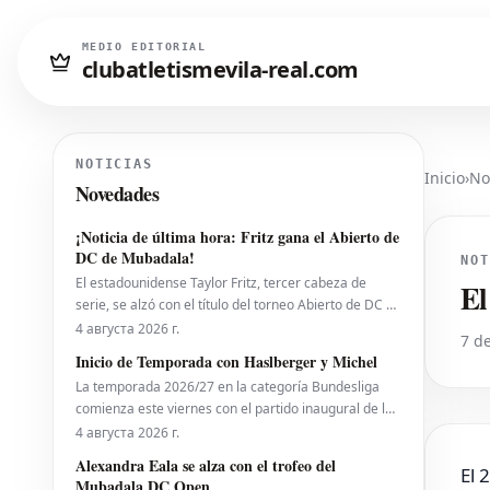
MEDIO EDITORIAL
clubatletismevila-real.com
NOTICIAS
Inicio
›
No
Novedades
¡Noticia de última hora: Fritz gana el Abierto de
DC de Mubadala!
NOT
El estadounidense Taylor Fritz, tercer cabeza de
El
serie, se alzó con el título del torneo Abierto de DC de
Mubadala el lunes por la noche, tras derrotar al
4 августа 2026 г.
7 de
español Rafael Jodar por 7-6 (2), 6-4. Este es su
Inicio de Temporada con Haslberger y Michel
primer trofeo de la temporada 2026. Fritz,
La temporada 2026/27 en la categoría Bundesliga
actualmente número 10 del ranking mundial, habí
comienza este viernes con el partido inaugural de la
2. Bundesliga entre el *VfL Bochum* y el *Hertha
4 августа 2026 г.
BSC*. El encuentro será dirigido por **Wolfgang
Alexandra Eala se alza con el trofeo del
El 
Haslberger**, con la asistencia de **Tobias
Mubadala DC Open