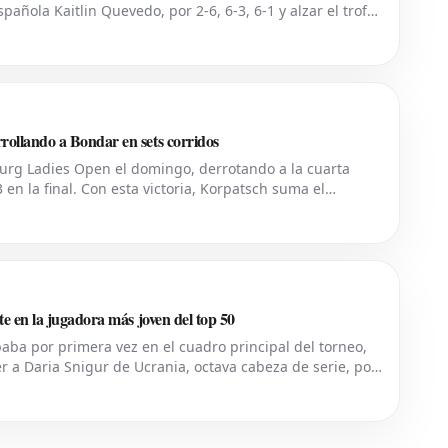
añola Kaitlin Quevedo, por 2-6, 6-3, 6-1 y alzar el trofeo
l evento WTA 125 en Rumanía viv
ollando a Bondar en sets corridos
urg Ladies Open el domingo, derrotando a la cuarta
en la final. Con esta victoria, Korpatsch suma el
de su ciudad natal. La quinta cabez
e en la jugadora más joven del top 50
ipaba por primera vez en el cuadro principal del torneo,
r a Daria Snigur de Ucrania, octava cabeza de serie, por
resultado impulsa a T