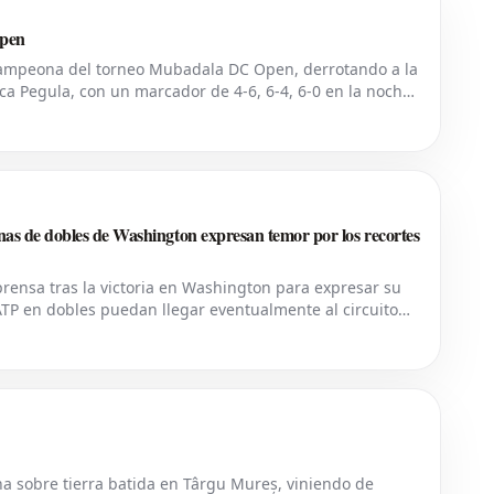
Open
 campeona del torneo Mubadala DC Open, derrotando a la
ca Pegula, con un marcador de 4-6, 6-4, 6-0 en la noche
king mundial, demostró su
s de dobles de Washington expresan temor por los recortes
e prensa tras la victoria en Washington para expresar su
ATP en dobles puedan llegar eventualmente al circuito
parada de la ATP para colocar
 sobre tierra batida en Târgu Mureș, viniendo de