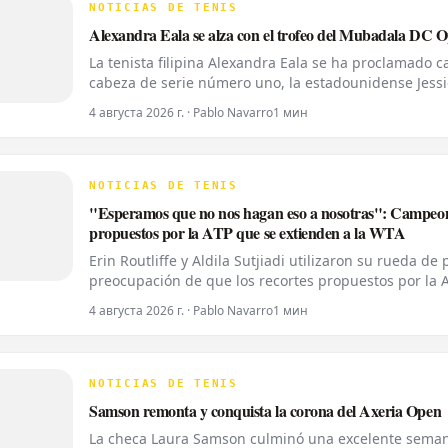
NOTICIAS DE TENIS
Alexandra Eala se alza con el trofeo del Mubadala DC 
La tenista filipina Alexandra Eala se ha proclamado
cabeza de serie número uno, la estadounidense Jessi
del lunes. Eala, actualmente en el puesto 28 del ran
4 августа 2026 г. · Pablo Navarro
1 мин
NOTICIAS DE TENIS
"Esperamos que no nos hagan eso a nosotras": Campeona
propuestos por la ATP que se extienden a la WTA
Erin Routliffe y Aldila Sutjiadi utilizaron su rueda d
preocupación de que los recortes propuestos por la 
femenino, a pesar de que elogiaron una iniciativa se
4 августа 2026 г. · Pablo Navarro
1 мин
NOTICIAS DE TENIS
Samson remonta y conquista la corona del Axeria Open
La checa Laura Samson culminó una excelente semana