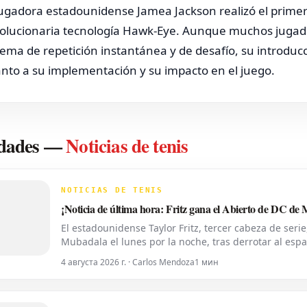
jugadora estadounidense Jamea Jackson realizó el primer d
olucionaria tecnología Hawk-Eye. Aunque muchos jugad
tema de repetición instantánea y de desafío, su introdu
nto a su implementación y su impacto en el juego.
N
dades
—
Noticias de tenis
NOTICIAS DE TENIS
¡Noticia de última hora: Fritz gana el Abierto de DC de
El estadounidense Taylor Fritz, tercer cabeza de serie
Mubadala el lunes por la noche, tras derrotar al españ
de la temporada 2026. Fritz, actualmente número 10 
4 августа 2026 г. · Carlos Mendoza
1 мин