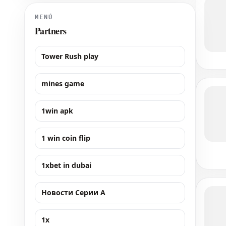
batida de su ciudad natal. La quinta cabez
MENÚ
Partners
Tower Rush play
mines game
1win apk
1 win coin flip
1xbet in dubai
Новости Серии А
1x