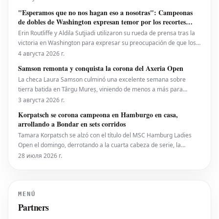
de 4-6, 6-4, 6-0 en la noche del lunes. Eala, actualmente en el
"Esperamos que no nos hagan eso a nosotras": Campeonas
puesto 28 del ranking mundial, demostró su
de dobles de Washington expresan temor por los recortes
propuestos por la ATP que se extienden a la WTA
Erin Routliffe y Aldila Sutjiadi utilizaron su rueda de prensa tras la
victoria en Washington para expresar su preocupación de que los
recortes propuestos por la ATP en dobles puedan llegar
4 августа 2026 г.
eventualmente al circuito femenino, a pesar de que elogiaron una
Samson remonta y conquista la corona del Axeria Open
iniciativa separada de la ATP para colocar
La checa Laura Samson culminó una excelente semana sobre
tierra batida en Târgu Mureș, viniendo de menos a más para
derrotar a la máxima favorita, la española Kaitlin Quevedo, por 2-6,
3 августа 2026 г.
6-3, 6-1 y alzar el trofeo del Axeria Open 2026, impulsado por
Korpatsch se corona campeona en Hamburgo en casa,
Intaro Sport. El evento WTA 125 en Rumanía viv
arrollando a Bondar en sets corridos
Tamara Korpatsch se alzó con el título del MSC Hamburg Ladies
Open el domingo, derrotando a la cuarta cabeza de serie, la
húngara Anna Bondar, por 6-3, 6-3 en la final. Con esta victoria,
28 июля 2026 г.
Korpatsch suma el segundo título WTA de su carrera en la tierra
batida de su ciudad natal. La quinta cabez
MENÚ
Partners