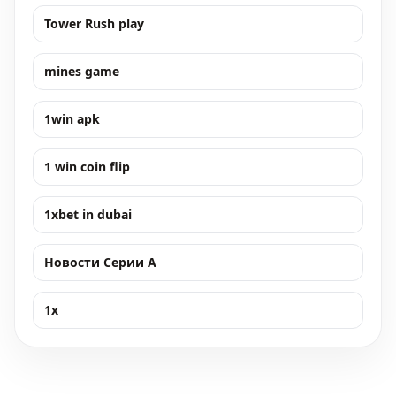
Tower Rush play
mines game
1win apk
1 win coin flip
1xbet in dubai
Новости Серии А
1x