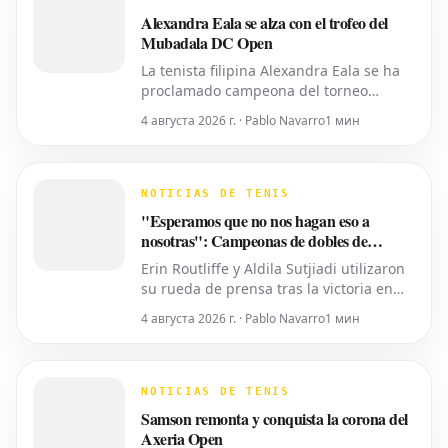
número 10 del ranking mundial, habí
Alexandra Eala se alza con el trofeo del
Mubadala DC Open
La tenista filipina Alexandra Eala se ha
proclamado campeona del torneo
Mubadala DC Open, derrotando a la
4 августа 2026 г. · Pablo Navarro
1 мин
cabeza de serie número uno, la
estadounidense Jessica Pegula, con un
marcador de 4-6, 6-4, 6-0 en la noche
del lunes. Eala, actualmente en el
NOTICIAS DE TENIS
puesto 28 del ranking mundial,
"Esperamos que no nos hagan eso a
demostró su
nosotras": Campeonas de dobles de
Washington expresan temor por los
Erin Routliffe y Aldila Sutjiadi utilizaron
recortes propuestos por la ATP que se
su rueda de prensa tras la victoria en
extienden a la WTA
Washington para expresar su
4 августа 2026 г. · Pablo Navarro
1 мин
preocupación de que los recortes
propuestos por la ATP en dobles puedan
llegar eventualmente al circuito
femenino, a pesar de que elogiaron una
NOTICIAS DE TENIS
iniciativa separada de la ATP para
Samson remonta y conquista la corona del
colocar
Axeria Open