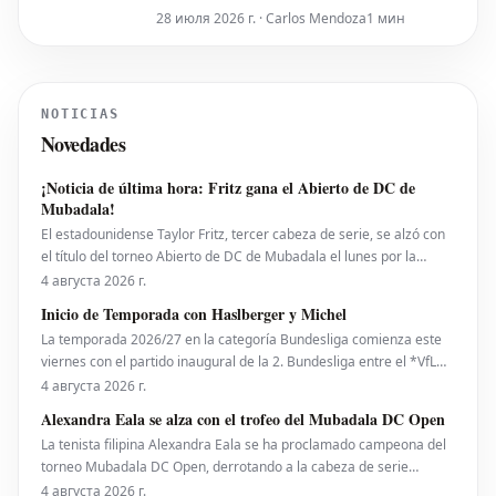
en el cuadro principal del torneo,
28 июля 2026 г. · Carlos Mendoza
1 мин
conquistó su primer título WTA el
domingo tras vencer a Daria Snigur de
Ucrania, octava cabeza de serie, por 7-6
y 6-2 en la final del Livesport Prague
NOTICIAS
Open. Este resultado impulsa a T
Novedades
¡Noticia de última hora: Fritz gana el Abierto de DC de
Mubadala!
El estadounidense Taylor Fritz, tercer cabeza de serie, se alzó con
el título del torneo Abierto de DC de Mubadala el lunes por la
noche, tras derrotar al español Rafael Jodar por 7-6 (2), 6-4. Este es
4 августа 2026 г.
su primer trofeo de la temporada 2026. Fritz, actualmente número
Inicio de Temporada con Haslberger y Michel
10 del ranking mundial, habí
La temporada 2026/27 en la categoría Bundesliga comienza este
viernes con el partido inaugural de la 2. Bundesliga entre el *VfL
Bochum* y el *Hertha BSC*. El encuentro será dirigido por
4 августа 2026 г.
**Wolfgang Haslberger**, con la asistencia de **Tobias Endriß**
Alexandra Eala se alza con el trofeo del Mubadala DC Open
y **Martin Speckner**. **Tom Bauer** eje
La tenista filipina Alexandra Eala se ha proclamado campeona del
torneo Mubadala DC Open, derrotando a la cabeza de serie
número uno, la estadounidense Jessica Pegula, con un marcador
4 августа 2026 г.