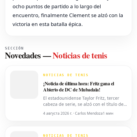
ocho puntos de partido a lo largo del
encuentro, finalmente Clement se alzó con la
victoria en esta batalla épica.
SECCIÓN
Novedades
—
Noticias de tenis
NOTICIAS DE TENIS
¡Noticia de última hora: Fritz gana el
Abierto de DC de Mubadala!
El estadounidense Taylor Fritz, tercer
cabeza de serie, se alzó con el título del
torneo Abierto de DC de Mubadala el
4 августа 2026 г. · Carlos Mendoza
1 мин
lunes por la noche, tras derrotar al
español Rafael Jodar por 7-6 (2), 6-4.
Este es su primer trofeo de la
temporada 2026. Fritz, actualmente
NOTICIAS DE TENIS