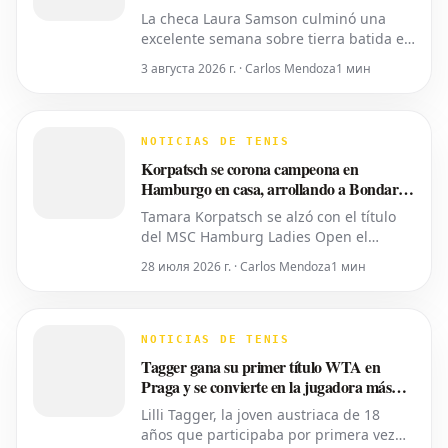
La checa Laura Samson culminó una
excelente semana sobre tierra batida en
Târgu Mureș, viniendo de menos a más
3 августа 2026 г. · Carlos Mendoza
1 мин
para derrotar a la máxima favorita, la
española Kaitlin Quevedo, por 2-6, 6-3,
6-1 y alzar el trofeo del Axeria Open
2026, impulsado por Intaro Sport. El
NOTICIAS DE TENIS
evento WTA 125 en Rumanía viv
Korpatsch se corona campeona en
Hamburgo en casa, arrollando a Bondar
en sets corridos
Tamara Korpatsch se alzó con el título
del MSC Hamburg Ladies Open el
domingo, derrotando a la cuarta cabeza
28 июля 2026 г. · Carlos Mendoza
1 мин
de serie, la húngara Anna Bondar, por 6-
3, 6-3 en la final. Con esta victoria,
Korpatsch suma el segundo título WTA
de su carrera en la tierra batida de su
NOTICIAS DE TENIS
ciudad natal. La quinta cabez
Tagger gana su primer título WTA en
Praga y se convierte en la jugadora más
joven del top 50
Lilli Tagger, la joven austriaca de 18
años que participaba por primera vez