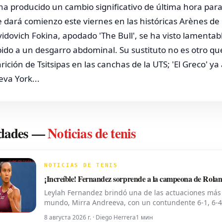
ha producido un cambio significativo de última hora para
 dará comienzo este viernes en las históricas Arènes de 
idovich Fokina, apodado 'The Bull', se ha visto lamentab
ido a un desgarro abdominal. Su sustituto no es otro que
rición de Tsitsipas en las canchas de la UTS; 'El Greco' y
va York...
N
dades
—
Noticias de tenis
NOTICIAS DE TENIS
¡Increíble! Fernandez sorprende a la campeona de Rol
Leylah Fernandez brindó una de las actuaciones más 
mundo, Mirra Andreeva, con un contundente 6-1, 6-4 e
avanzó a octavos de final del National Bank Open pr
8 августа 2026 г. · Diego Herrera
1 мин