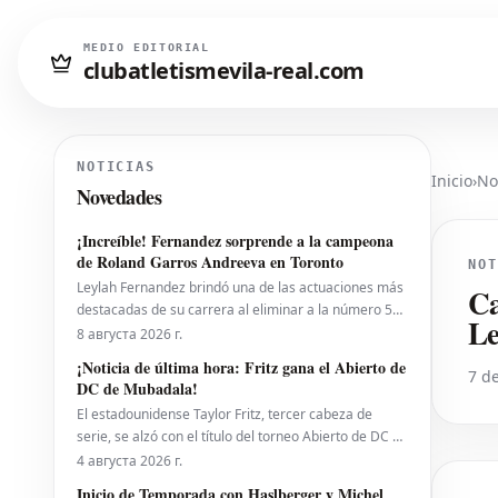
MEDIO EDITORIAL
clubatletismevila-real.com
NOTICIAS
Inicio
›
No
Novedades
¡Increíble! Fernandez sorprende a la campeona
de Roland Garros Andreeva en Toronto
NOT
Leylah Fernandez brindó una de las actuaciones más
Ca
destacadas de su carrera al eliminar a la número 5
Le
del mundo, Mirra Andreeva, con un contundente 6-1,
8 августа 2026 г.
6-4 el viernes por la noche. Con esta victoria, la
¡Noticia de última hora: Fritz gana el Abierto de
7 de
canadiense avanzó a octavos de final del National
DC de Mubadala!
Bank Open presentado por Rogers en Toront
El estadounidense Taylor Fritz, tercer cabeza de
serie, se alzó con el título del torneo Abierto de DC de
Mubadala el lunes por la noche, tras derrotar al
4 августа 2026 г.
español Rafael Jodar por 7-6 (2), 6-4. Este es su
Inicio de Temporada con Haslberger y Michel