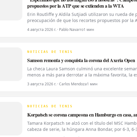
propuestos por la ATP que se extienden a la WTA
Erin Routliffe y Aldila Sutjiadi utilizaron su rueda d
preocupación de que los recortes propuestos por la 
femenino, a pesar de que elogiaron una iniciativa se
4 августа 2026 г. · Pablo Navarro
1 мин
NOTICIAS DE TENIS
Samson remonta y conquista la corona del Axeria Open
La checa Laura Samson culminó una excelente semana
menos a más para derrotar a la máxima favorita, la esp
del Axeria Open 2026, impulsado por Intaro Sport. E
3 августа 2026 г. · Carlos Mendoza
1 мин
NOTICIAS DE TENIS
Korpatsch se corona campeona en Hamburgo en casa, arr
Tamara Korpatsch se alzó con el título del MSC Hamb
cabeza de serie, la húngara Anna Bondar, por 6-3, 6-3 
segundo título WTA de su carrera en la tierra batida 