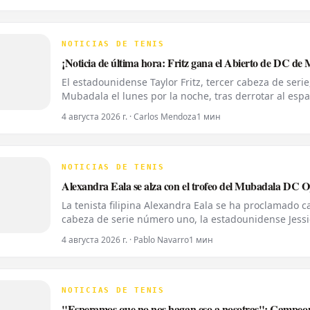
NOTICIAS DE TENIS
¡Noticia de última hora: Fritz gana el Abierto de DC de
El estadounidense Taylor Fritz, tercer cabeza de serie
Mubadala el lunes por la noche, tras derrotar al españ
de la temporada 2026. Fritz, actualmente número 10 
4 августа 2026 г. · Carlos Mendoza
1 мин
NOTICIAS DE TENIS
Alexandra Eala se alza con el trofeo del Mubadala DC 
La tenista filipina Alexandra Eala se ha proclamado
cabeza de serie número uno, la estadounidense Jessi
del lunes. Eala, actualmente en el puesto 28 del ran
4 августа 2026 г. · Pablo Navarro
1 мин
NOTICIAS DE TENIS
"Esperamos que no nos hagan eso a nosotras": Campeona