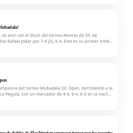
 Mubadala!
, se alzó con el título del torneo Abierto de DC de
ol Rafael Jodar por 7-6 (2), 6-4. Este es su primer trofeo
del ranking mundial, habí
Open
 campeona del torneo Mubadala DC Open, derrotando a la
ca Pegula, con un marcador de 4-6, 6-4, 6-0 en la noche
king mundial, demostró su
s de dobles de Washington expresan temor por los recortes