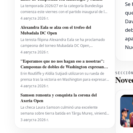
primer trofeo de la temporada 2026. Fritz,
Se 
La temporada 2026/27 en la categoría Bundesliga
actualmente número 10 del ranking mundial, habí
comienza este viernes con el partido inaugural de la
que
2. Bundesliga entre el *VfL Bochum* y el *Hertha
4 августа 2026 г.
Dav
BSC*. El encuentro será dirigido por **Wolfgang
Alexandra Eala se alza con el trofeo del
deb
Haslberger**, con la asistencia de **Tobias
Mubadala DC Open
Endriß** y **Martin Speckner**. **Tom Bauer** eje
apa
La tenista filipina Alexandra Eala se ha proclamado
campeona del torneo Mubadala DC Open,
Nue
derrotando a la cabeza de serie número uno, la
4 августа 2026 г.
estadounidense Jessica Pegula, con un marcador de
"Esperamos que no nos hagan eso a nosotras":
4-6, 6-4, 6-0 en la noche del lunes. Eala, actualmente
Campeonas de dobles de Washington expresan
en el puesto 28 del ranking mundial, demostró su
temor por los recortes propuestos por la ATP que
Erin Routliffe y Aldila Sutjiadi utilizaron su rueda de
SECCIÓ
Nove
se extienden a la WTA
prensa tras la victoria en Washington para expresar
su preocupación de que los recortes propuestos por
4 августа 2026 г.
la ATP en dobles puedan llegar eventualmente al
Samson remonta y conquista la corona del
circuito femenino, a pesar de que elogiaron una
Axeria Open
iniciativa separada de la ATP para colocar
La checa Laura Samson culminó una excelente
semana sobre tierra batida en Târgu Mureș, viniendo
de menos a más para derrotar a la máxima favorita,
3 августа 2026 г.
la española Kaitlin Quevedo, por 2-6, 6-3, 6-1 y alzar
el trofeo del Axeria Open 2026, impulsado por Intaro