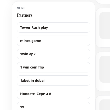
Sport. El evento WTA 125 en Rumanía viv
MENÚ
Partners
Tower Rush play
mines game
1win apk
1 win coin flip
1xbet in dubai
Новости Серии А
1x