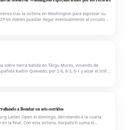
e prensa tras la victoria en Washington para expresar su
ATP en dobles puedan llegar eventualmente al circuito
parada de la ATP para colocar
 sobre tierra batida en Târgu Mureș, viniendo de
añola Kaitlin Quevedo, por 2-6, 6-3, 6-1 y alzar el trofeo
l evento WTA 125 en Rumanía viv
ollando a Bondar en sets corridos
urg Ladies Open el domingo, derrotando a la cuarta
en la final. Con esta victoria, Korpatsch suma el
de su ciudad natal. La quinta cabez