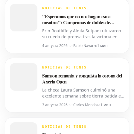
marcador de 4-6, 6-4, 6-0 en la noche
del lunes. Eala, actualmente en el
NOTICIAS DE TENIS
puesto 28 del ranking mundial,
"Esperamos que no nos hagan eso a
demostró su
nosotras": Campeonas de dobles de
Washington expresan temor por los
Erin Routliffe y Aldila Sutjiadi utilizaron
recortes propuestos por la ATP que se
su rueda de prensa tras la victoria en
extienden a la WTA
Washington para expresar su
4 августа 2026 г. · Pablo Navarro
1 мин
preocupación de que los recortes
propuestos por la ATP en dobles puedan
llegar eventualmente al circuito
femenino, a pesar de que elogiaron una
NOTICIAS DE TENIS
iniciativa separada de la ATP para
Samson remonta y conquista la corona del
colocar
Axeria Open
La checa Laura Samson culminó una
excelente semana sobre tierra batida en
Târgu Mureș, viniendo de menos a más
3 августа 2026 г. · Carlos Mendoza
1 мин
para derrotar a la máxima favorita, la
española Kaitlin Quevedo, por 2-6, 6-3,
6-1 y alzar el trofeo del Axeria Open
2026, impulsado por Intaro Sport. El
NOTICIAS DE TENIS
evento WTA 125 en Rumanía viv