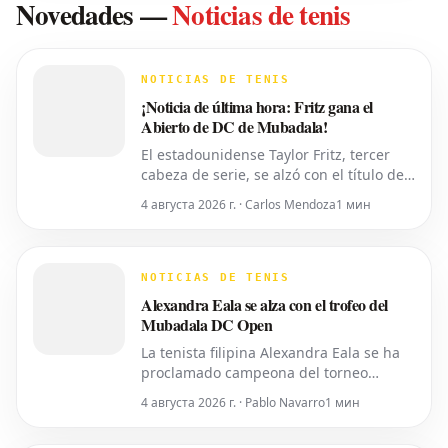
Novedades
—
Noticias de tenis
NOTICIAS DE TENIS
¡Noticia de última hora: Fritz gana el
Abierto de DC de Mubadala!
El estadounidense Taylor Fritz, tercer
cabeza de serie, se alzó con el título del
torneo Abierto de DC de Mubadala el
4 августа 2026 г. · Carlos Mendoza
1 мин
lunes por la noche, tras derrotar al
español Rafael Jodar por 7-6 (2), 6-4.
Este es su primer trofeo de la
temporada 2026. Fritz, actualmente
NOTICIAS DE TENIS
número 10 del ranking mundial, habí
Alexandra Eala se alza con el trofeo del
Mubadala DC Open
La tenista filipina Alexandra Eala se ha
proclamado campeona del torneo
Mubadala DC Open, derrotando a la
4 августа 2026 г. · Pablo Navarro
1 мин
cabeza de serie número uno, la
estadounidense Jessica Pegula, con un