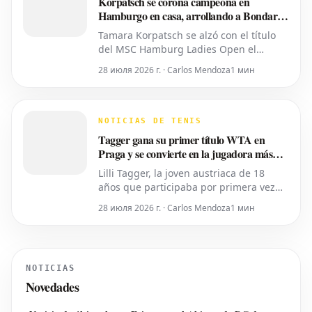
Korpatsch se corona campeona en
Hamburgo en casa, arrollando a Bondar
en sets corridos
Tamara Korpatsch se alzó con el título
del MSC Hamburg Ladies Open el
domingo, derrotando a la cuarta cabeza
28 июля 2026 г. · Carlos Mendoza
1 мин
de serie, la húngara Anna Bondar, por 6-
3, 6-3 en la final. Con esta victoria,
Korpatsch suma el segundo título WTA
de su carrera en la tierra batida de su
NOTICIAS DE TENIS
ciudad natal. La quinta cabez
Tagger gana su primer título WTA en
Praga y se convierte en la jugadora más
joven del top 50
Lilli Tagger, la joven austriaca de 18
años que participaba por primera vez
en el cuadro principal del torneo,
28 июля 2026 г. · Carlos Mendoza
1 мин
conquistó su primer título WTA el
domingo tras vencer a Daria Snigur de
Ucrania, octava cabeza de serie, por 7-6
y 6-2 en la final del Livesport Prague
NOTICIAS
Open. Este resultado impulsa a T
Novedades