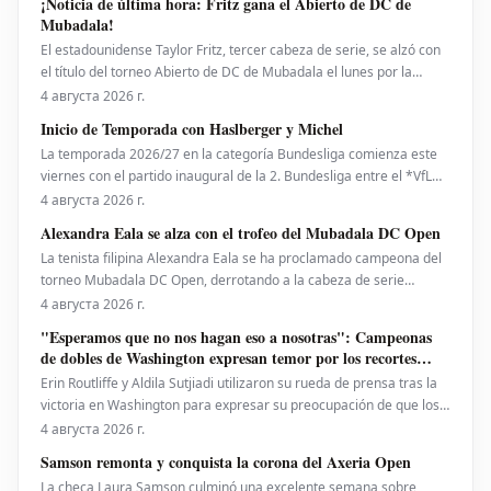
¡Noticia de última hora: Fritz gana el Abierto de DC de
Mubadala!
El estadounidense Taylor Fritz, tercer cabeza de serie, se alzó con
el título del torneo Abierto de DC de Mubadala el lunes por la
noche, tras derrotar al español Rafael Jodar por 7-6 (2), 6-4. Este es
4 августа 2026 г.
su primer trofeo de la temporada 2026. Fritz, actualmente número
Inicio de Temporada con Haslberger y Michel
10 del ranking mundial, habí
La temporada 2026/27 en la categoría Bundesliga comienza este
viernes con el partido inaugural de la 2. Bundesliga entre el *VfL
Bochum* y el *Hertha BSC*. El encuentro será dirigido por
4 августа 2026 г.
**Wolfgang Haslberger**, con la asistencia de **Tobias Endriß**
Alexandra Eala se alza con el trofeo del Mubadala DC Open
y **Martin Speckner**. **Tom Bauer** eje
La tenista filipina Alexandra Eala se ha proclamado campeona del
torneo Mubadala DC Open, derrotando a la cabeza de serie
número uno, la estadounidense Jessica Pegula, con un marcador
4 августа 2026 г.
de 4-6, 6-4, 6-0 en la noche del lunes. Eala, actualmente en el
"Esperamos que no nos hagan eso a nosotras": Campeonas
puesto 28 del ranking mundial, demostró su
de dobles de Washington expresan temor por los recortes
propuestos por la ATP que se extienden a la WTA
Erin Routliffe y Aldila Sutjiadi utilizaron su rueda de prensa tras la
victoria en Washington para expresar su preocupación de que los
recortes propuestos por la ATP en dobles puedan llegar
4 августа 2026 г.
eventualmente al circuito femenino, a pesar de que elogiaron una
Samson remonta y conquista la corona del Axeria Open
iniciativa separada de la ATP para colocar
La checa Laura Samson culminó una excelente semana sobre