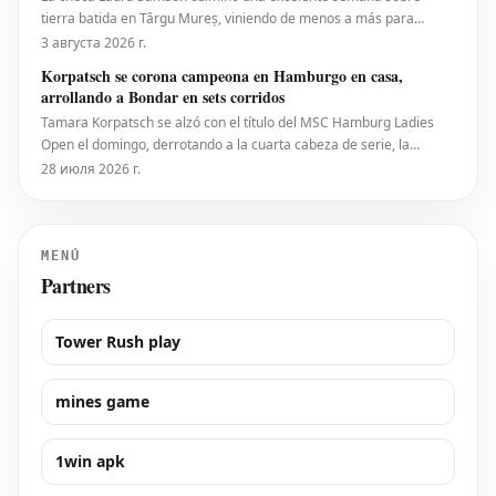
tierra batida en Târgu Mureș, viniendo de menos a más para
derrotar a la máxima favorita, la española Kaitlin Quevedo, por 2-6,
3 августа 2026 г.
6-3, 6-1 y alzar el trofeo del Axeria Open 2026, impulsado por
Korpatsch se corona campeona en Hamburgo en casa,
Intaro Sport. El evento WTA 125 en Rumanía viv
arrollando a Bondar en sets corridos
Tamara Korpatsch se alzó con el título del MSC Hamburg Ladies
Open el domingo, derrotando a la cuarta cabeza de serie, la
húngara Anna Bondar, por 6-3, 6-3 en la final. Con esta victoria,
28 июля 2026 г.
Korpatsch suma el segundo título WTA de su carrera en la tierra
batida de su ciudad natal. La quinta cabez
MENÚ
Partners
Tower Rush play
mines game
1win apk