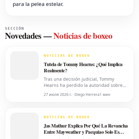
para la pelea estelar.
SECCIÓN
Novedades
—
Noticias de boxeo
NOTICIAS DE BOXEO
Tutela de Tommy Hearns: ¿Qué Implica
Realmente?
Tras una decisión judicial, Tommy
Hearns ha perdido la autoridad sobre
sus propias decisiones personales y
27 июля 2026 г. · Diego Herrera
1 мин
financieras, las cuales ahora recaen en
su hijo. Pero, ¿qué significa esto en la
práctica? Un juez del Tribunal de
Sucesiones del Condado de Oakland ha
NOTICIAS DE BOXEO
transferido el control del cuidado p
Jas Mathur Explica Por Qué La Revancha
Entre Mayweather y Pacquiao Solo Es
Posible Ahora