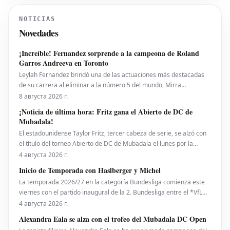
публикацией свежих видеозаписей его
тренировок в зале, которые появились
NOTICIAS
после нескольких неспокойных лет,
Novedades
проведенных вне соревноват
¡Increíble! Fernandez sorprende a la campeona de Roland
Garros Andreeva en Toronto
Leylah Fernandez brindó una de las actuaciones más destacadas
de su carrera al eliminar a la número 5 del mundo, Mirra
Andreeva, con un contundente 6-1, 6-4 el viernes por la noche. Con
8 августа 2026 г.
esta victoria, la canadiense avanzó a octavos de final del National
¡Noticia de última hora: Fritz gana el Abierto de DC de
Bank Open presentado por Rogers en Toront
Mubadala!
El estadounidense Taylor Fritz, tercer cabeza de serie, se alzó con
el título del torneo Abierto de DC de Mubadala el lunes por la
noche, tras derrotar al español Rafael Jodar por 7-6 (2), 6-4. Este es
4 августа 2026 г.
su primer trofeo de la temporada 2026. Fritz, actualmente número
Inicio de Temporada con Haslberger y Michel
10 del ranking mundial, habí
La temporada 2026/27 en la categoría Bundesliga comienza este
viernes con el partido inaugural de la 2. Bundesliga entre el *VfL
Bochum* y el *Hertha BSC*. El encuentro será dirigido por
4 августа 2026 г.
**Wolfgang Haslberger**, con la asistencia de **Tobias Endriß**
Alexandra Eala se alza con el trofeo del Mubadala DC Open
y **Martin Speckner**. **Tom Bauer** eje