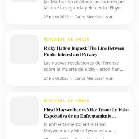
Jas Mathur ha revelado las razones por
las que la segunda pelea entre Floyd
Mayweather y Manny Pacquiao solo se
27 июля 2026 г. · Carlos Mendoza
1 мин
está concretando en este momento. Ha
detallado la importancia del momento
oportuno, la accesibilidad y la alineación
de factores necesarios para revivir esta
NOTICIAS DE BOXEO
tan esperada revanch
Ricky Hatton Inquest: The Line Between
Public Interest and Privacy
Las nuevas revelaciones del forense
sobre la muerte de Ricky Hatton han
sacado a la luz detalles íntimos,
27 июля 2026 г. · Carlos Mendoza
1 мин
planteando interrogantes sobre si toda
esta información era necesaria para ser
compartida. Como ya informó World
Boxing News, muchos aficionados ya
NOTICIAS DE BOXEO
habían expresado su deseo de
Floyd Mayweather vs Mike Tyson: La Falsa
privacidad
Expectativa de un Enfrentamiento
Próximo
El enfrentamiento entre Floyd
Mayweather y Mike Tyson estaba
programado para la próxima semana.