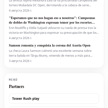
La tenista filipina Alexandra Eala se ha proclamado campeona del
torneo Mubadala DC Open, derrotando a la cabeza de serie
número uno, la estadounidense Jessica Pegula, con un marcador
4 августа 2026 г.
de 4-6, 6-4, 6-0 en la noche del lunes. Eala, actualmente en el
"Esperamos que no nos hagan eso a nosotras": Campeonas
puesto 28 del ranking mundial, demostró su
de dobles de Washington expresan temor por los recortes
propuestos por la ATP que se extienden a la WTA
Erin Routliffe y Aldila Sutjiadi utilizaron su rueda de prensa tras la
victoria en Washington para expresar su preocupación de que los
recortes propuestos por la ATP en dobles puedan llegar
4 августа 2026 г.
eventualmente al circuito femenino, a pesar de que elogiaron una
Samson remonta y conquista la corona del Axeria Open
iniciativa separada de la ATP para colocar
La checa Laura Samson culminó una excelente semana sobre
tierra batida en Târgu Mureș, viniendo de menos a más para
derrotar a la máxima favorita, la española Kaitlin Quevedo, por 2-6,
3 августа 2026 г.
6-3, 6-1 y alzar el trofeo del Axeria Open 2026, impulsado por
Intaro Sport. El evento WTA 125 en Rumanía viv
MENÚ
Partners
Tower Rush play