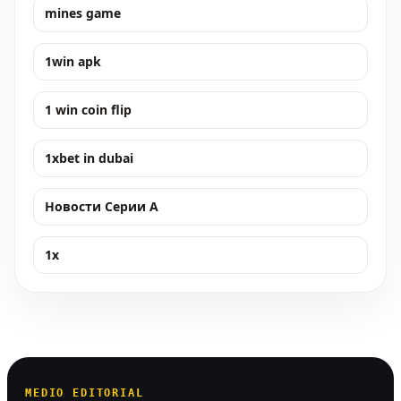
mines game
1win apk
1 win coin flip
1xbet in dubai
Новости Серии А
1x
MEDIO EDITORIAL