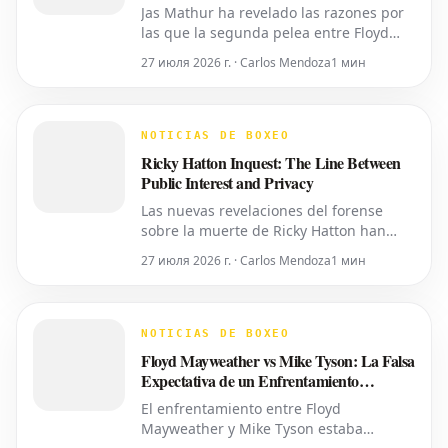
Posible Ahora
Jas Mathur ha revelado las razones por
las que la segunda pelea entre Floyd
Mayweather y Manny Pacquiao solo se
27 июля 2026 г. · Carlos Mendoza
1 мин
está concretando en este momento. Ha
detallado la importancia del momento
oportuno, la accesibilidad y la alineación
de factores necesarios para revivir esta
NOTICIAS DE BOXEO
tan esperada revanch
Ricky Hatton Inquest: The Line Between
Public Interest and Privacy
Las nuevas revelaciones del forense
sobre la muerte de Ricky Hatton han
sacado a la luz detalles íntimos,
27 июля 2026 г. · Carlos Mendoza
1 мин
planteando interrogantes sobre si toda
esta información era necesaria para ser
compartida. Como ya informó World
Boxing News, muchos aficionados ya
NOTICIAS DE BOXEO
habían expresado su deseo de
Floyd Mayweather vs Mike Tyson: La Falsa
privacidad
Expectativa de un Enfrentamiento
Próximo
El enfrentamiento entre Floyd
Mayweather y Mike Tyson estaba