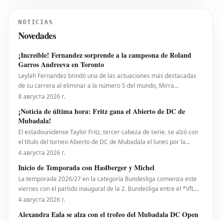
публикацией свежих видеозаписей его
тренировок в зале, которые появились
NOTICIAS
после нескольких неспокойных лет,
Novedades
проведенных вне соревноват
¡Increíble! Fernandez sorprende a la campeona de Roland
Garros Andreeva en Toronto
Leylah Fernandez brindó una de las actuaciones más destacadas
de su carrera al eliminar a la número 5 del mundo, Mirra
Andreeva, con un contundente 6-1, 6-4 el viernes por la noche. Con
8 августа 2026 г.
esta victoria, la canadiense avanzó a octavos de final del National
¡Noticia de última hora: Fritz gana el Abierto de DC de
Bank Open presentado por Rogers en Toront
Mubadala!
El estadounidense Taylor Fritz, tercer cabeza de serie, se alzó con
el título del torneo Abierto de DC de Mubadala el lunes por la
noche, tras derrotar al español Rafael Jodar por 7-6 (2), 6-4. Este es
4 августа 2026 г.
su primer trofeo de la temporada 2026. Fritz, actualmente número
Inicio de Temporada con Haslberger y Michel
10 del ranking mundial, habí
La temporada 2026/27 en la categoría Bundesliga comienza este
viernes con el partido inaugural de la 2. Bundesliga entre el *VfL
Bochum* y el *Hertha BSC*. El encuentro será dirigido por
4 августа 2026 г.
**Wolfgang Haslberger**, con la asistencia de **Tobias Endriß**
Alexandra Eala se alza con el trofeo del Mubadala DC Open
y **Martin Speckner**. **Tom Bauer** eje