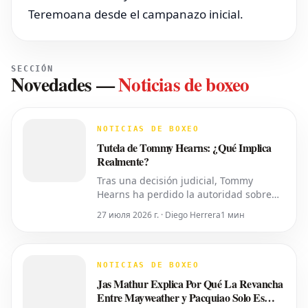
Teremoana desde el campanazo inicial.
SECCIÓN
Novedades
—
Noticias de boxeo
NOTICIAS DE BOXEO
Tutela de Tommy Hearns: ¿Qué Implica
Realmente?
Tras una decisión judicial, Tommy
Hearns ha perdido la autoridad sobre
sus propias decisiones personales y
27 июля 2026 г. · Diego Herrera
1 мин
financieras, las cuales ahora recaen en
su hijo. Pero, ¿qué significa esto en la
práctica? Un juez del Tribunal de
Sucesiones del Condado de Oakland ha
NOTICIAS DE BOXEO
transferido el control del cuidado p
Jas Mathur Explica Por Qué La Revancha
Entre Mayweather y Pacquiao Solo Es