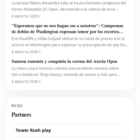
La tenista filipina Alexandra Eala se ha proclamado campeona del
torneo Mubadala DC Open, derrotando a la cabeza de serie
número uno, la estadounidense Jessica Pegula, con un marcador
4 августа 2026 г.
de 4-6, 6-4, 6-0 en la noche del lunes. Eala, actualmente en el
"Esperamos que no nos hagan eso a nosotras": Campeonas
puesto 28 del ranking mundial, demostró su
de dobles de Washington expresan temor por los recortes
propuestos por la ATP que se extienden a la WTA
Erin Routliffe y Aldila Sutjiadi utilizaron su rueda de prensa tras la
victoria en Washington para expresar su preocupación de que los
recortes propuestos por la ATP en dobles puedan llegar
4 августа 2026 г.
eventualmente al circuito femenino, a pesar de que elogiaron una
Samson remonta y conquista la corona del Axeria Open
iniciativa separada de la ATP para colocar
La checa Laura Samson culminó una excelente semana sobre
tierra batida en Târgu Mureș, viniendo de menos a más para
derrotar a la máxima favorita, la española Kaitlin Quevedo, por 2-6,
3 августа 2026 г.
6-3, 6-1 y alzar el trofeo del Axeria Open 2026, impulsado por
Intaro Sport. El evento WTA 125 en Rumanía viv
MENÚ
Partners
Tower Rush play