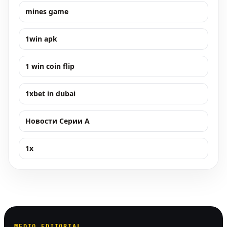
mines game
1win apk
1 win coin flip
1xbet in dubai
Новости Серии А
1x
MEDIO EDITORIAL