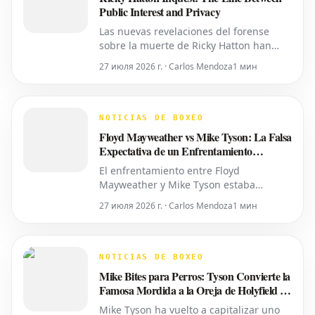
Public Interest and Privacy
Las nuevas revelaciones del forense
sobre la muerte de Ricky Hatton han
sacado a la luz detalles íntimos,
27 июля 2026 г. · Carlos Mendoza
1 мин
planteando interrogantes sobre si toda
esta información era necesaria para ser
compartida. Como ya informó World
Boxing News, muchos aficionados ya
NOTICIAS DE BOXEO
habían expresado su deseo de
Floyd Mayweather vs Mike Tyson: La Falsa
privacidad
Expectativa de un Enfrentamiento
Próximo
El enfrentamiento entre Floyd
Mayweather y Mike Tyson estaba
programado para la próxima semana.
27 июля 2026 г. · Carlos Mendoza
1 мин
Durante meses, los titulares circularon
afirmando que la pelea de exhibición
estaba tentativamente programada para
el 25 de abril en el Congo. La idea ganó
NOTICIAS DE BOXEO
rápida tracción en los medios de boxeo,
Mike Bites para Perros: Tyson Convierte la
a
Famosa Mordida a la Oreja de Holyfield en
un Juguete para Masticar
Mike Tyson ha vuelto a capitalizar uno