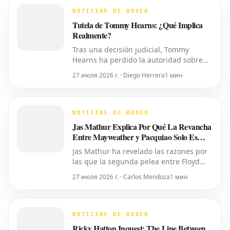
NOTICIAS DE BOXEO
Tutela de Tommy Hearns: ¿Qué Implica
Realmente?
Tras una decisión judicial, Tommy
Hearns ha perdido la autoridad sobre
sus propias decisiones personales y
27 июля 2026 г. · Diego Herrera
1 мин
financieras, las cuales ahora recaen en
su hijo. Pero, ¿qué significa esto en la
práctica? Un juez del Tribunal de
Sucesiones del Condado de Oakland ha
NOTICIAS DE BOXEO
transferido el control del cuidado p
Jas Mathur Explica Por Qué La Revancha
Entre Mayweather y Pacquiao Solo Es
Posible Ahora
Jas Mathur ha revelado las razones por
las que la segunda pelea entre Floyd
Mayweather y Manny Pacquiao solo se
27 июля 2026 г. · Carlos Mendoza
1 мин
está concretando en este momento. Ha
detallado la importancia del momento
oportuno, la accesibilidad y la alineación
de factores necesarios para revivir esta
NOTICIAS DE BOXEO
tan esperada revanch
Ricky Hatton Inquest: The Line Between