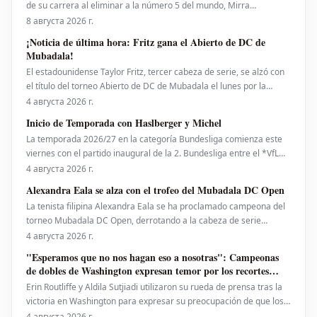
de su carrera al eliminar a la número 5 del mundo, Mirra
Andreeva, con un contundente 6-1, 6-4 el viernes por la noche. Con
8 августа 2026 г.
esta victoria, la canadiense avanzó a octavos de final del National
¡Noticia de última hora: Fritz gana el Abierto de DC de
Bank Open presentado por Rogers en Toront
Mubadala!
El estadounidense Taylor Fritz, tercer cabeza de serie, se alzó con
el título del torneo Abierto de DC de Mubadala el lunes por la
noche, tras derrotar al español Rafael Jodar por 7-6 (2), 6-4. Este es
4 августа 2026 г.
su primer trofeo de la temporada 2026. Fritz, actualmente número
Inicio de Temporada con Haslberger y Michel
10 del ranking mundial, habí
La temporada 2026/27 en la categoría Bundesliga comienza este
viernes con el partido inaugural de la 2. Bundesliga entre el *VfL
Bochum* y el *Hertha BSC*. El encuentro será dirigido por
4 августа 2026 г.
**Wolfgang Haslberger**, con la asistencia de **Tobias Endriß**
Alexandra Eala se alza con el trofeo del Mubadala DC Open
y **Martin Speckner**. **Tom Bauer** eje
La tenista filipina Alexandra Eala se ha proclamado campeona del
torneo Mubadala DC Open, derrotando a la cabeza de serie
número uno, la estadounidense Jessica Pegula, con un marcador
4 августа 2026 г.
de 4-6, 6-4, 6-0 en la noche del lunes. Eala, actualmente en el
"Esperamos que no nos hagan eso a nosotras": Campeonas
puesto 28 del ranking mundial, demostró su
de dobles de Washington expresan temor por los recortes
propuestos por la ATP que se extienden a la WTA
Erin Routliffe y Aldila Sutjiadi utilizaron su rueda de prensa tras la
victoria en Washington para expresar su preocupación de que los
recortes propuestos por la ATP en dobles puedan llegar
4 августа 2026 г.