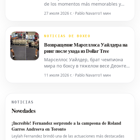
de los momentos más memorables y
polémicos del boxeo, al lanzar un
27 июля 2026 г. · Pablo Navarro
1 мин
juguete para perros. Este nuevo
producto tiene la forma de una oreja,
replicando la que mordió en su combate
de 1997 contra Evander Holyfield. El ex
NOTICIAS DE BOXEO
campeón indiscutible de peso pesad
Возвращение Марселлоса Уайлдера на
ринг после ухода из Dollar Tree
Марселлос Уайлдер, брат чемпиона
мира по боксу в тяжелом весе Деонтея
Уайлдера, вновь намекает на
11 июля 2026 г. · Pablo Navarro
1 мин
возможность своего возвращения на
ринг. Этот ход последовал за
публикацией свежих видеозаписей его
тренировок в зале, которые появились
NOTICIAS
после нескольких неспокойных лет,
Novedades
проведенных вне соревноват
¡Increíble! Fernandez sorprende a la campeona de Roland
Garros Andreeva en Toronto
Leylah Fernandez brindó una de las actuaciones más destacadas