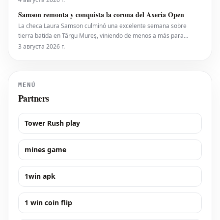
eventualmente al circuito femenino, a pesar de que elogiaron una
Samson remonta y conquista la corona del Axeria Open
iniciativa separada de la ATP para colocar
La checa Laura Samson culminó una excelente semana sobre
tierra batida en Târgu Mureș, viniendo de menos a más para
derrotar a la máxima favorita, la española Kaitlin Quevedo, por 2-6,
3 августа 2026 г.
6-3, 6-1 y alzar el trofeo del Axeria Open 2026, impulsado por
Intaro Sport. El evento WTA 125 en Rumanía viv
MENÚ
Partners
Tower Rush play
mines game
1win apk
1 win coin flip