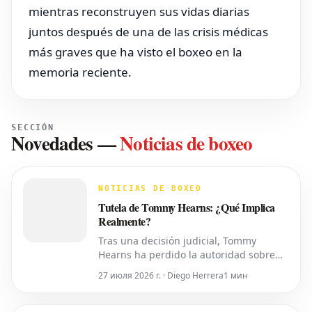
mientras reconstruyen sus vidas diarias
juntos después de una de las crisis médicas
más graves que ha visto el boxeo en la
memoria reciente.
SECCIÓN
Novedades
—
Noticias de boxeo
NOTICIAS DE BOXEO
Tutela de Tommy Hearns: ¿Qué Implica
Realmente?
Tras una decisión judicial, Tommy
Hearns ha perdido la autoridad sobre
sus propias decisiones personales y
27 июля 2026 г. · Diego Herrera
1 мин
financieras, las cuales ahora recaen en
su hijo. Pero, ¿qué significa esto en la
práctica? Un juez del Tribunal de