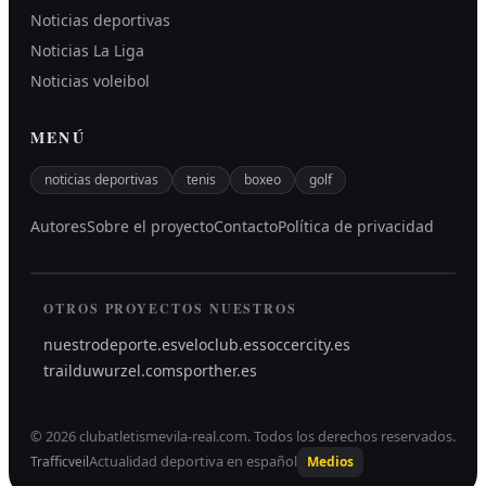
Noticias deportivas
Noticias La Liga
Noticias voleibol
MENÚ
noticias deportivas
tenis
boxeo
golf
Autores
Sobre el proyecto
Contacto
Política de privacidad
OTROS PROYECTOS NUESTROS
nuestrodeporte.es
veloclub.es
soccercity.es
trailduwurzel.com
sporther.es
©
2026
clubatletismevila-real.com
.
Todos los derechos reservados.
Actualidad deportiva en español
Trafficveil
Medios