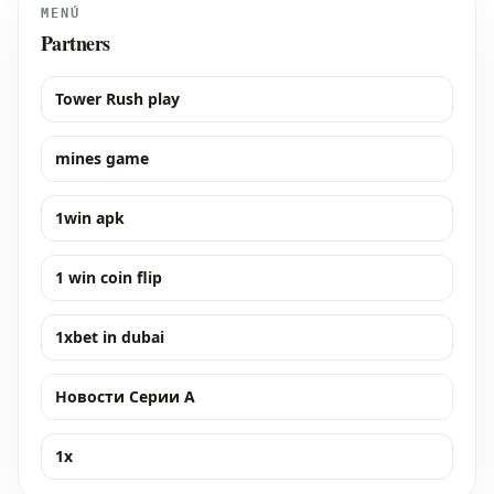
MENÚ
Partners
Tower Rush play
mines game
1win apk
1 win coin flip
1xbet in dubai
Новости Серии А
1x