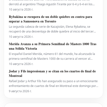
derrotó al argentino Thiago Agustín Tirante por 6-4 y 6-4 en los
octavos de final del National Bank Open el domingo, para acceder
10 августа 2026 г.
a sus primeros cuartos de final en Montreal. A pesar del resultado,
Rybakina se recupera de un doble quiebre en contra para
la puntuación no refleja
superar a Samsonova en Toronto
La segunda cabeza de serie de Kazajistán, Elena Rybakina, se
recuperó de una desventaja de doble quiebre al inicio del tercer
set (0-3) para vencer a la rusa Liudmila Samsonova por 6-4, 4-6, 6-
10 августа 2026 г.
4 en los octavos de final del National Bank Open. Con esta victoria,
Merida Avanza a su Primera Semifinal de Masters 1000 Tras
Rybakina alcanzó sus quintos cuar
una Sólida Victoria
El español Daniel Merida, número 61 del mundo, ha alcanzado la
primera semifinal de Masters 1000 de su carrera al vencer al
holandés Tallon Griekspoor por 6-3 y 6-1 en los octavos de final del
10 августа 2026 г.
National Bank Open. El joven de 21 años no enfrentó puntos de
Jodar y Fils impresionan y se citan en los cuartos de final de
quiebre significativos, salvando l
Montreal
Rafael Jodar y Arthur Fils han asegurado su paso a un emocionante
enfrentamiento de cuartos de final en Montreal este domingo por
la noche. Ambos jugadores ofrecieron actuaciones sobresalientes,
9 августа 2026 г.
entre las más destacadas de la semana, para alcanzar los octavos
de final del National Bank Open pre