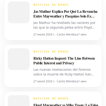
Sucesiones del Condado de Oakland ha
NOTICIAS DE BOXEO
transferido el control del cuidado p
Jas Mathur Explica Por Qué La Revancha
Entre Mayweather y Pacquiao Solo Es
Posible Ahora
Jas Mathur ha revelado las razones por
las que la segunda pelea entre Floyd
Mayweather y Manny Pacquiao solo se
27 июля 2026 г. · Carlos Mendoza
1 мин
está concretando en este momento. Ha
detallado la importancia del momento
oportuno, la accesibilidad y la alineación
de factores necesarios para revivir esta
NOTICIAS DE BOXEO
tan esperada revanch
Ricky Hatton Inquest: The Line Between
Public Interest and Privacy
Las nuevas revelaciones del forense
sobre la muerte de Ricky Hatton han
sacado a la luz detalles íntimos,
27 июля 2026 г. · Carlos Mendoza
1 мин
planteando interrogantes sobre si toda
esta información era necesaria para ser
compartida. Como ya informó World
Boxing News, muchos aficionados ya
NOTICIAS DE BOXEO
habían expresado su deseo de
Floyd Mayweather vs Mike Tyson: La Falsa