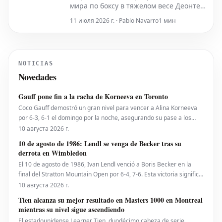
мира по боксу в тяжелом весе Деонтея
Уайлдера, вновь намекает на
11 июля 2026 г. · Pablo Navarro
1 мин
возможность своего возвращения на
ринг. Этот ход последовал за
публикацией свежих видеозаписей его
тренировок в зале, которые появились
NOTICIAS
после нескольких неспокойных лет,
Novedades
проведенных вне соревноват
Gauff pone fin a la racha de Korneeva en Toronto
Coco Gauff demostró un gran nivel para vencer a Alina Korneeva
por 6-3, 6-1 el domingo por la noche, asegurando su pase a los
cuartos de final del National Bank Open presentado por Rogers en
10 августа 2026 г.
Toronto. La número 4 del mundo se mostró sólida desde la línea de
10 de agosto de 1986: Lendl se venga de Becker tras su
fondo, poniendo fin así a la notable r
derrota en Wimbledon
El 10 de agosto de 1986, Ivan Lendl venció a Boris Becker en la
final del Stratton Mountain Open por 6-4, 7-6. Esta victoria significó
más que un simple triunfo para Lendl, ya que supuso la revancha
10 августа 2026 г.
contra el alemán, quien un mes antes lo había derrotado en la final
Tien alcanza su mejor resultado en Masters 1000 en Montreal
de Wimbledon en se
mientras su nivel sigue ascendiendo
El estadounidense Learner Tien, duodécimo cabeza de serie,