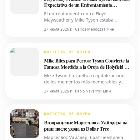
privacidad
Expectativa de un Enfrentamiento
Próximo
El enfrentamiento entre Floyd
Mayweather y Mike Tyson estaba
programado para la próxima semana.
27 июля 2026 г. · Carlos Mendoza
1 мин
Durante meses, los titulares circularon
afirmando que la pelea de exhibición
estaba tentativamente programada para
el 25 de abril en el Congo. La idea ganó
NOTICIAS DE BOXEO
rápida tracción en los medios de boxeo,
Mike Bites para Perros: Tyson Convierte la
a
Famosa Mordida a la Oreja de Holyfield en
un Juguete para Masticar
Mike Tyson ha vuelto a capitalizar uno
de los momentos más memorables y
polémicos del boxeo, al lanzar un
27 июля 2026 г. · Pablo Navarro
1 мин
juguete para perros. Este nuevo
producto tiene la forma de una oreja,
replicando la que mordió en su combate
de 1997 contra Evander Holyfield. El ex
NOTICIAS DE BOXEO
campeón indiscutible de peso pesad
Возвращение Марселлоса Уайлдера на
ринг после ухода из Dollar Tree
Марселлос Уайлдер, брат чемпиона