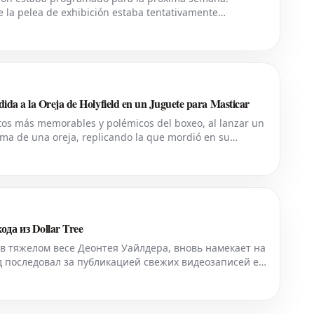
e la pelea de exhibición estaba tentativamente
ganó rápida tracción en los medios de boxeo, a
ida a la Oreja de Holyfield en un Juguete para Masticar
tos más memorables y polémicos del boxeo, al lanzar un
rma de una oreja, replicando la que mordió en su
peón indiscutible de peso pesad
да из Dollar Tree
в тяжелом весе Деонтея Уайлдера, вновь намекает на
д последовал за публикацией свежих видеозаписей его
ольких неспокойных лет, проведенных вне соревноват