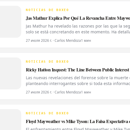
NOTICIAS DE BOXEO
Jas Mathur Explica Por Qué La Revancha Entre Maywea
Jas Mathur ha revelado las razones por las que la 
solo se está concretando en este momento. Ha detall
accesibilidad y la alineación de factores necesarios 
27 июля 2026 г. · Carlos Mendoza
1 мин
NOTICIAS DE BOXEO
Ricky Hatton Inquest: The Line Between Public Interest
Las nuevas revelaciones del forense sobre la muerte d
planteando interrogantes sobre si toda esta informa
World Boxing News, muchos aficionados ya habían e
27 июля 2026 г. · Carlos Mendoza
1 мин
NOTICIAS DE BOXEO
Floyd Mayweather vs Mike Tyson: La Falsa Expectativa
El enfrentamiento entre Floyd Mayweather y Mike T