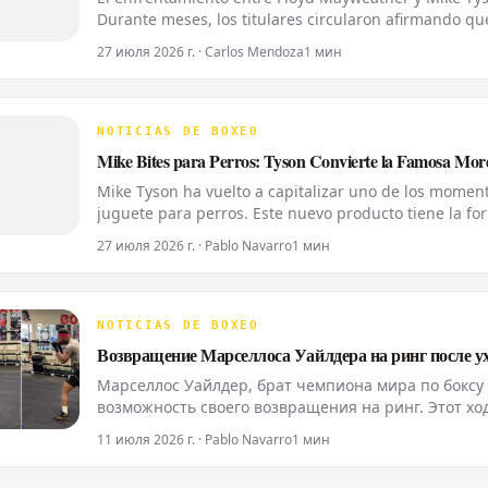
Durante meses, los titulares circularon afirmando qu
programada para el 25 de abril en el Congo. La idea 
27 июля 2026 г. · Carlos Mendoza
1 мин
NOTICIAS DE BOXEO
Mike Bites para Perros: Tyson Convierte la Famosa Mord
Mike Tyson ha vuelto a capitalizar uno de los momen
juguete para perros. Este nuevo producto tiene la fo
combate de 1997 contra Evander Holyfield. El ex cam
27 июля 2026 г. · Pablo Navarro
1 мин
NOTICIAS DE BOXEO
Возвращение Марселлоса Уайлдера на ринг после ухо
Марселлос Уайлдер, брат чемпиона мира по боксу 
возможность своего возвращения на ринг. Этот хо
тренировок в зале, которые появились после неск
11 июля 2026 г. · Pablo Navarro
1 мин