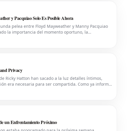
ther y Pacquiao Solo Es Posible Ahora
segunda pelea entre Floyd Mayweather y Manny Pacquiao
ado la importancia del momento oportuno, la
para revivir esta tan esperada revanch
 and Privacy
e Ricky Hatton han sacado a la luz detalles íntimos,
ción era necesaria para ser compartida. Como ya informó
xpresado su deseo de privacidad
 de un Enfrentamiento Próximo
yson estaba programado para la próxima semana.