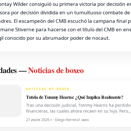
ntay Wilder consiguió su primera victoria por decisión
sora por decisión dividida en un tumultuoso combate de
dres. El excampeón del CMB escuchó la campana final po
mane Stiverne para hacerse con el título del CMB en e
il conocido por su abrumador poder de nocaut.
N
dades
—
Noticias de boxeo
NOTICIAS DE BOXEO
Tutela de Tommy Hearns: ¿Qué Implica Realmente?
Tras una decisión judicial, Tommy Hearns ha perdido 
financieras, las cuales ahora recaen en su hijo. Pero, 
de Sucesiones del Condado de Oakland ha transferido
27 июля 2026 г. · Diego Herrera
1 мин