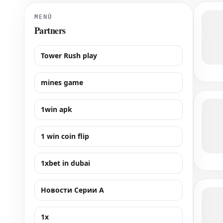
Sport. El evento WTA 125 en Rumanía viv
MENÚ
Partners
Tower Rush play
mines game
1win apk
1 win coin flip
1xbet in dubai
Новости Серии А
1x