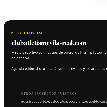
MEDIO EDITORIAL
clubatletismevila-real.com
Medio deportivo con noticias de boxeo, golf, tenis, fútbol, v
en general.
Agenda editorial diaria, análisis, entrevistas y los artículos c
OTROS PROYECTOS NUESTROS
nuestrodeporte.es
veloclub.es
soccercity.es
trailduwur