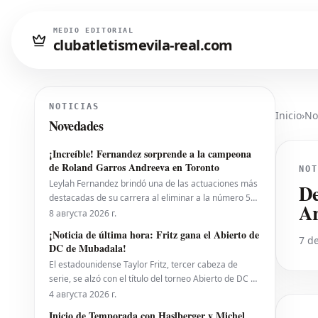
MEDIO EDITORIAL
clubatletismevila-real.com
NOTICIAS
Inicio
›
No
Novedades
¡Increíble! Fernandez sorprende a la campeona
de Roland Garros Andreeva en Toronto
NOT
Leylah Fernandez brindó una de las actuaciones más
De
destacadas de su carrera al eliminar a la número 5
A
del mundo, Mirra Andreeva, con un contundente 6-1,
8 августа 2026 г.
6-4 el viernes por la noche. Con esta victoria, la
¡Noticia de última hora: Fritz gana el Abierto de
7 de
canadiense avanzó a octavos de final del National
DC de Mubadala!
Bank Open presentado por Rogers en Toront
El estadounidense Taylor Fritz, tercer cabeza de
serie, se alzó con el título del torneo Abierto de DC de
Mubadala el lunes por la noche, tras derrotar al
4 августа 2026 г.
español Rafael Jodar por 7-6 (2), 6-4. Este es su
Inicio de Temporada con Haslberger y Michel