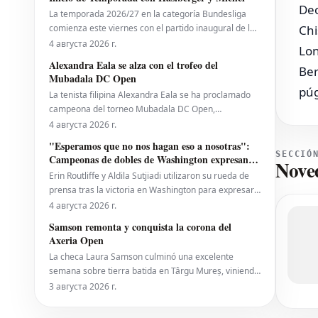
primer trofeo de la temporada 2026. Fritz,
Deo
La temporada 2026/27 en la categoría Bundesliga
actualmente número 10 del ranking mundial, habí
comienza este viernes con el partido inaugural de la
Chi
2. Bundesliga entre el *VfL Bochum* y el *Hertha
4 августа 2026 г.
Lon
BSC*. El encuentro será dirigido por **Wolfgang
Alexandra Eala se alza con el trofeo del
Ber
Haslberger**, con la asistencia de **Tobias
Mubadala DC Open
Endriß** y **Martin Speckner**. **Tom Bauer** eje
púg
La tenista filipina Alexandra Eala se ha proclamado
campeona del torneo Mubadala DC Open,
derrotando a la cabeza de serie número uno, la
4 августа 2026 г.
estadounidense Jessica Pegula, con un marcador de
"Esperamos que no nos hagan eso a nosotras":
4-6, 6-4, 6-0 en la noche del lunes. Eala, actualmente
SECCIÓ
Campeonas de dobles de Washington expresan
Nove
en el puesto 28 del ranking mundial, demostró su
temor por los recortes propuestos por la ATP que
Erin Routliffe y Aldila Sutjiadi utilizaron su rueda de
se extienden a la WTA
prensa tras la victoria en Washington para expresar
su preocupación de que los recortes propuestos por
4 августа 2026 г.
la ATP en dobles puedan llegar eventualmente al
Samson remonta y conquista la corona del
circuito femenino, a pesar de que elogiaron una
Axeria Open
iniciativa separada de la ATP para colocar
La checa Laura Samson culminó una excelente
semana sobre tierra batida en Târgu Mureș, viniendo
de menos a más para derrotar a la máxima favorita,
3 августа 2026 г.
la española Kaitlin Quevedo, por 2-6, 6-3, 6-1 y alzar
el trofeo del Axeria Open 2026, impulsado por Intaro