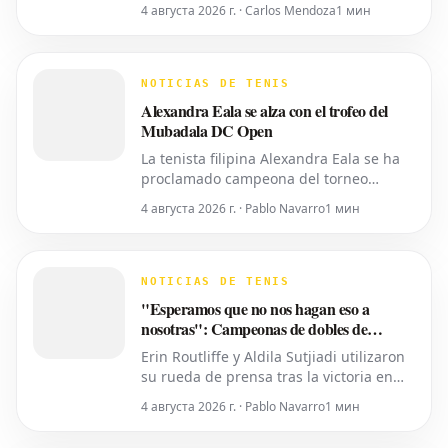
torneo Abierto de DC de Mubadala el
4 августа 2026 г. · Carlos Mendoza
1 мин
lunes por la noche, tras derrotar al
español Rafael Jodar por 7-6 (2), 6-4.
Este es su primer trofeo de la
temporada 2026. Fritz, actualmente
NOTICIAS DE TENIS
número 10 del ranking mundial, habí
Alexandra Eala se alza con el trofeo del
Mubadala DC Open
La tenista filipina Alexandra Eala se ha
proclamado campeona del torneo
Mubadala DC Open, derrotando a la
4 августа 2026 г. · Pablo Navarro
1 мин
cabeza de serie número uno, la
estadounidense Jessica Pegula, con un
marcador de 4-6, 6-4, 6-0 en la noche
del lunes. Eala, actualmente en el
NOTICIAS DE TENIS
puesto 28 del ranking mundial,
"Esperamos que no nos hagan eso a
demostró su
nosotras": Campeonas de dobles de
Washington expresan temor por los
Erin Routliffe y Aldila Sutjiadi utilizaron
recortes propuestos por la ATP que se
su rueda de prensa tras la victoria en
extienden a la WTA
Washington para expresar su
4 августа 2026 г. · Pablo Navarro
1 мин
preocupación de que los recortes
propuestos por la ATP en dobles puedan