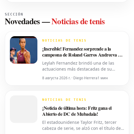
SECCIÓN
Novedades
—
Noticias de tenis
NOTICIAS DE TENIS
¡Increíble! Fernandez sorprende a la
campeona de Roland Garros Andreeva en
Toronto
Leylah Fernandez brindó una de las
actuaciones más destacadas de su
carrera al eliminar a la número 5 del
8 августа 2026 г. · Diego Herrera
1 мин
mundo, Mirra Andreeva, con un
contundente 6-1, 6-4 el viernes por la
noche. Con esta victoria, la canadiense
avanzó a octavos de final del National
NOTICIAS DE TENIS
Bank Open presentado por Rogers en
¡Noticia de última hora: Fritz gana el
Toront
Abierto de DC de Mubadala!
El estadounidense Taylor Fritz, tercer
cabeza de serie, se alzó con el título del