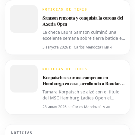
llegar eventualmente al circuito
femenino, a pesar de que elogiaron una
NOTICIAS DE TENIS
iniciativa separada de la ATP para
Samson remonta y conquista la corona del
colocar
Axeria Open
La checa Laura Samson culminó una
excelente semana sobre tierra batida en
Târgu Mureș, viniendo de menos a más
3 августа 2026 г. · Carlos Mendoza
1 мин
para derrotar a la máxima favorita, la
española Kaitlin Quevedo, por 2-6, 6-3,
6-1 y alzar el trofeo del Axeria Open
2026, impulsado por Intaro Sport. El
NOTICIAS DE TENIS
evento WTA 125 en Rumanía viv
Korpatsch se corona campeona en
Hamburgo en casa, arrollando a Bondar
en sets corridos
Tamara Korpatsch se alzó con el título
del MSC Hamburg Ladies Open el
domingo, derrotando a la cuarta cabeza
28 июля 2026 г. · Carlos Mendoza
1 мин
de serie, la húngara Anna Bondar, por 6-
3, 6-3 en la final. Con esta victoria,
Korpatsch suma el segundo título WTA
de su carrera en la tierra batida de su
NOTICIAS
ciudad natal. La quinta cabez