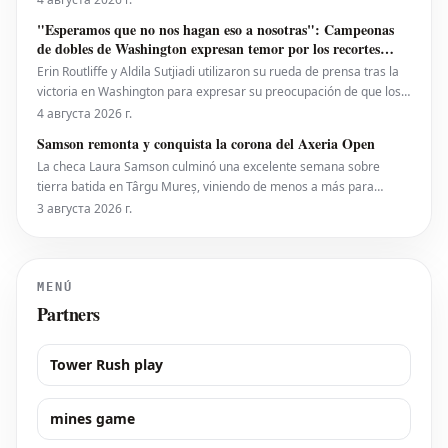
de 4-6, 6-4, 6-0 en la noche del lunes. Eala, actualmente en el
"Esperamos que no nos hagan eso a nosotras": Campeonas
puesto 28 del ranking mundial, demostró su
de dobles de Washington expresan temor por los recortes
propuestos por la ATP que se extienden a la WTA
Erin Routliffe y Aldila Sutjiadi utilizaron su rueda de prensa tras la
victoria en Washington para expresar su preocupación de que los
recortes propuestos por la ATP en dobles puedan llegar
4 августа 2026 г.
eventualmente al circuito femenino, a pesar de que elogiaron una
Samson remonta y conquista la corona del Axeria Open
iniciativa separada de la ATP para colocar
La checa Laura Samson culminó una excelente semana sobre
tierra batida en Târgu Mureș, viniendo de menos a más para
derrotar a la máxima favorita, la española Kaitlin Quevedo, por 2-6,
3 августа 2026 г.
6-3, 6-1 y alzar el trofeo del Axeria Open 2026, impulsado por
Intaro Sport. El evento WTA 125 en Rumanía viv
MENÚ
Partners
Tower Rush play
mines game