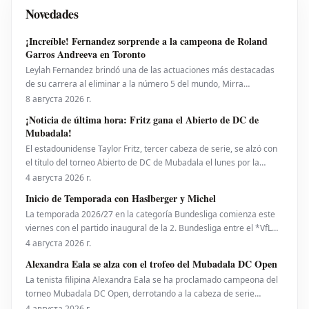
Novedades
¡Increíble! Fernandez sorprende a la campeona de Roland
Garros Andreeva en Toronto
Leylah Fernandez brindó una de las actuaciones más destacadas
de su carrera al eliminar a la número 5 del mundo, Mirra
Andreeva, con un contundente 6-1, 6-4 el viernes por la noche. Con
8 августа 2026 г.
esta victoria, la canadiense avanzó a octavos de final del National
¡Noticia de última hora: Fritz gana el Abierto de DC de
Bank Open presentado por Rogers en Toront
Mubadala!
El estadounidense Taylor Fritz, tercer cabeza de serie, se alzó con
el título del torneo Abierto de DC de Mubadala el lunes por la
noche, tras derrotar al español Rafael Jodar por 7-6 (2), 6-4. Este es
4 августа 2026 г.
su primer trofeo de la temporada 2026. Fritz, actualmente número
Inicio de Temporada con Haslberger y Michel
10 del ranking mundial, habí
La temporada 2026/27 en la categoría Bundesliga comienza este
viernes con el partido inaugural de la 2. Bundesliga entre el *VfL
Bochum* y el *Hertha BSC*. El encuentro será dirigido por
4 августа 2026 г.
**Wolfgang Haslberger**, con la asistencia de **Tobias Endriß**
Alexandra Eala se alza con el trofeo del Mubadala DC Open
y **Martin Speckner**. **Tom Bauer** eje
La tenista filipina Alexandra Eala se ha proclamado campeona del
torneo Mubadala DC Open, derrotando a la cabeza de serie
número uno, la estadounidense Jessica Pegula, con un marcador
4 августа 2026 г.