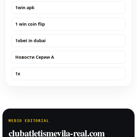
1win apk
1 win coin flip
1xbet in dubai
Новости Серии А
1x
MEDIO EDITORIAL
clubatletismevila-real.com