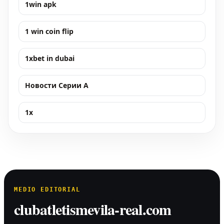
1win apk
1 win coin flip
1xbet in dubai
Новости Серии А
1x
MEDIO EDITORIAL
clubatletismevila-real.com