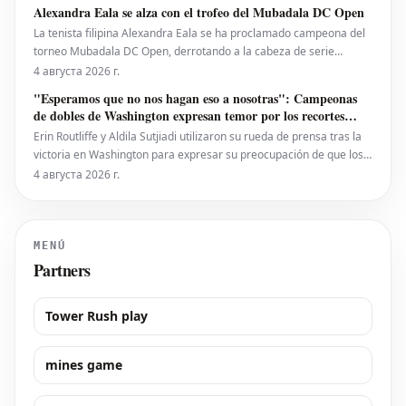
**Wolfgang Haslberger**, con la asistencia de **Tobias Endriß**
Alexandra Eala se alza con el trofeo del Mubadala DC Open
y **Martin Speckner**. **Tom Bauer** eje
La tenista filipina Alexandra Eala se ha proclamado campeona del
torneo Mubadala DC Open, derrotando a la cabeza de serie
número uno, la estadounidense Jessica Pegula, con un marcador
4 августа 2026 г.
de 4-6, 6-4, 6-0 en la noche del lunes. Eala, actualmente en el
"Esperamos que no nos hagan eso a nosotras": Campeonas
puesto 28 del ranking mundial, demostró su
de dobles de Washington expresan temor por los recortes
propuestos por la ATP que se extienden a la WTA
Erin Routliffe y Aldila Sutjiadi utilizaron su rueda de prensa tras la
victoria en Washington para expresar su preocupación de que los
recortes propuestos por la ATP en dobles puedan llegar
4 августа 2026 г.
eventualmente al circuito femenino, a pesar de que elogiaron una
iniciativa separada de la ATP para colocar
MENÚ
Partners
Tower Rush play
mines game