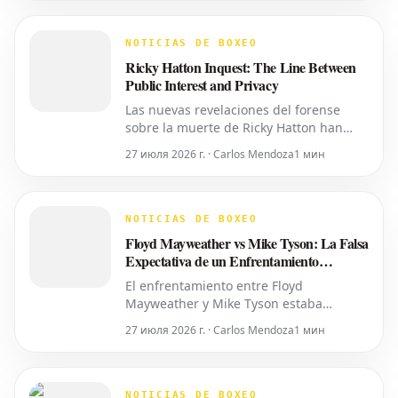
detallado la importancia del momento
oportuno, la accesibilidad y la alineación
de factores necesarios para revivir esta
NOTICIAS DE BOXEO
tan esperada revanch
Ricky Hatton Inquest: The Line Between
Public Interest and Privacy
Las nuevas revelaciones del forense
sobre la muerte de Ricky Hatton han
sacado a la luz detalles íntimos,
27 июля 2026 г. · Carlos Mendoza
1 мин
planteando interrogantes sobre si toda
esta información era necesaria para ser
compartida. Como ya informó World
Boxing News, muchos aficionados ya
NOTICIAS DE BOXEO
habían expresado su deseo de
Floyd Mayweather vs Mike Tyson: La Falsa
privacidad
Expectativa de un Enfrentamiento
Próximo
El enfrentamiento entre Floyd
Mayweather y Mike Tyson estaba
programado para la próxima semana.
27 июля 2026 г. · Carlos Mendoza
1 мин
Durante meses, los titulares circularon
afirmando que la pelea de exhibición
estaba tentativamente programada para
el 25 de abril en el Congo. La idea ganó
NOTICIAS DE BOXEO