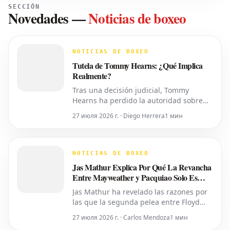
SECCIÓN
Novedades
—
Noticias de boxeo
NOTICIAS DE BOXEO
Tutela de Tommy Hearns: ¿Qué Implica
Realmente?
Tras una decisión judicial, Tommy
Hearns ha perdido la autoridad sobre
sus propias decisiones personales y
27 июля 2026 г. · Diego Herrera
1 мин
financieras, las cuales ahora recaen en
su hijo. Pero, ¿qué significa esto en la
práctica? Un juez del Tribunal de
Sucesiones del Condado de Oakland ha
NOTICIAS DE BOXEO
transferido el control del cuidado p
Jas Mathur Explica Por Qué La Revancha
Entre Mayweather y Pacquiao Solo Es
Posible Ahora
Jas Mathur ha revelado las razones por
las que la segunda pelea entre Floyd
Mayweather y Manny Pacquiao solo se
27 июля 2026 г. · Carlos Mendoza
1 мин
está concretando en este momento. Ha