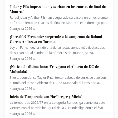
Jodar y Fils impresionan y se citan en los cuartos de final de
Montreal
Rafael Jodar y Arthur Fils han asegurado su paso a un emocionante
enfrentamiento de cuartos de final en Montreal este domingo por
la noche. Ambos jugadores ofrecieron actuaciones sobresalientes,
9 августа 2026 г.
entre las más destacadas de la semana, para alcanzar los octavos
¡Increíble! Fernandez sorprende a la campeona de Roland
de final del National Bank Open pre
Garros Andreeva en Toronto
Leylah Fernandez brindó una de las actuaciones más destacadas
de su carrera al eliminar a la número 5 del mundo, Mirra
Andreeva, con un contundente 6-1, 6-4 el viernes por la noche. Con
8 августа 2026 г.
esta victoria, la canadiense avanzó a octavos de final del National
¡Noticia de última hora: Fritz gana el Abierto de DC de
Bank Open presentado por Rogers en Toront
Mubadala!
El estadounidense Taylor Fritz, tercer cabeza de serie, se alzó con
el título del torneo Abierto de DC de Mubadala el lunes por la
noche, tras derrotar al español Rafael Jodar por 7-6 (2), 6-4. Este es
4 августа 2026 г.
su primer trofeo de la temporada 2026. Fritz, actualmente número
Inicio de Temporada con Haslberger y Michel
10 del ranking mundial, habí
La temporada 2026/27 en la categoría Bundesliga comienza este
viernes con el partido inaugural de la 2. Bundesliga entre el *VfL
Bochum* y el *Hertha BSC*. El encuentro será dirigido por
4 августа 2026 г.