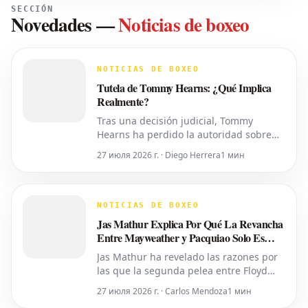
SECCIÓN
Novedades
—
Noticias de boxeo
NOTICIAS DE BOXEO
Tutela de Tommy Hearns: ¿Qué Implica
Realmente?
Tras una decisión judicial, Tommy
Hearns ha perdido la autoridad sobre
sus propias decisiones personales y
27 июля 2026 г. · Diego Herrera
1 мин
financieras, las cuales ahora recaen en
su hijo. Pero, ¿qué significa esto en la
práctica? Un juez del Tribunal de
Sucesiones del Condado de Oakland ha
NOTICIAS DE BOXEO
transferido el control del cuidado p
Jas Mathur Explica Por Qué La Revancha
Entre Mayweather y Pacquiao Solo Es
Posible Ahora
Jas Mathur ha revelado las razones por
las que la segunda pelea entre Floyd
Mayweather y Manny Pacquiao solo se
27 июля 2026 г. · Carlos Mendoza
1 мин
está concretando en este momento. Ha