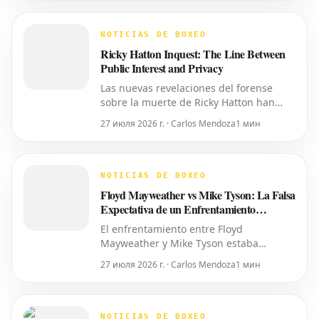
detallado la importancia del momento
oportuno, la accesibilidad y la alineación
de factores necesarios para revivir esta
NOTICIAS DE BOXEO
tan esperada revanch
Ricky Hatton Inquest: The Line Between
Public Interest and Privacy
Las nuevas revelaciones del forense
sobre la muerte de Ricky Hatton han
sacado a la luz detalles íntimos,
27 июля 2026 г. · Carlos Mendoza
1 мин
planteando interrogantes sobre si toda
esta información era necesaria para ser
compartida. Como ya informó World
Boxing News, muchos aficionados ya
NOTICIAS DE BOXEO
habían expresado su deseo de
Floyd Mayweather vs Mike Tyson: La Falsa
privacidad
Expectativa de un Enfrentamiento
Próximo
El enfrentamiento entre Floyd
Mayweather y Mike Tyson estaba
programado para la próxima semana.
27 июля 2026 г. · Carlos Mendoza
1 мин
Durante meses, los titulares circularon
afirmando que la pelea de exhibición
estaba tentativamente programada para
el 25 de abril en el Congo. La idea ganó
NOTICIAS DE BOXEO