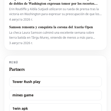
puesto 28 del ranking mundial, demostró su
de dobles de Washington expresan temor por los recortes
propuestos por la ATP que se extienden a la WTA
Erin Routliffe y Aldila Sutjiadi utilizaron su rueda de prensa tras la
victoria en Washington para expresar su preocupación de que los
recortes propuestos por la ATP en dobles puedan llegar
4 августа 2026 г.
eventualmente al circuito femenino, a pesar de que elogiaron una
Samson remonta y conquista la corona del Axeria Open
iniciativa separada de la ATP para colocar
La checa Laura Samson culminó una excelente semana sobre
tierra batida en Târgu Mureș, viniendo de menos a más para
derrotar a la máxima favorita, la española Kaitlin Quevedo, por 2-6,
3 августа 2026 г.
6-3, 6-1 y alzar el trofeo del Axeria Open 2026, impulsado por
Intaro Sport. El evento WTA 125 en Rumanía viv
MENÚ
Partners
Tower Rush play
mines game
1win apk