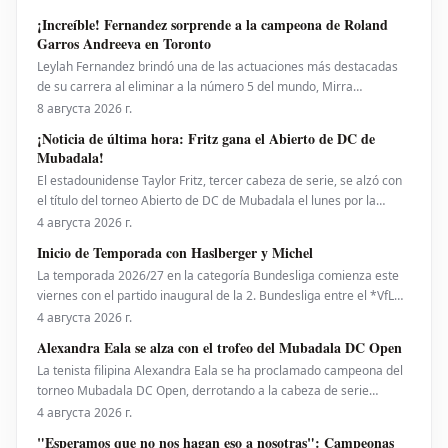
¡Increíble! Fernandez sorprende a la campeona de Roland
Garros Andreeva en Toronto
Leylah Fernandez brindó una de las actuaciones más destacadas
de su carrera al eliminar a la número 5 del mundo, Mirra
Andreeva, con un contundente 6-1, 6-4 el viernes por la noche. Con
8 августа 2026 г.
esta victoria, la canadiense avanzó a octavos de final del National
¡Noticia de última hora: Fritz gana el Abierto de DC de
Bank Open presentado por Rogers en Toront
Mubadala!
El estadounidense Taylor Fritz, tercer cabeza de serie, se alzó con
el título del torneo Abierto de DC de Mubadala el lunes por la
noche, tras derrotar al español Rafael Jodar por 7-6 (2), 6-4. Este es
4 августа 2026 г.
su primer trofeo de la temporada 2026. Fritz, actualmente número
Inicio de Temporada con Haslberger y Michel
10 del ranking mundial, habí
La temporada 2026/27 en la categoría Bundesliga comienza este
viernes con el partido inaugural de la 2. Bundesliga entre el *VfL
Bochum* y el *Hertha BSC*. El encuentro será dirigido por
4 августа 2026 г.
**Wolfgang Haslberger**, con la asistencia de **Tobias Endriß**
Alexandra Eala se alza con el trofeo del Mubadala DC Open
y **Martin Speckner**. **Tom Bauer** eje
La tenista filipina Alexandra Eala se ha proclamado campeona del
torneo Mubadala DC Open, derrotando a la cabeza de serie
número uno, la estadounidense Jessica Pegula, con un marcador
4 августа 2026 г.
de 4-6, 6-4, 6-0 en la noche del lunes. Eala, actualmente en el
"Esperamos que no nos hagan eso a nosotras": Campeonas