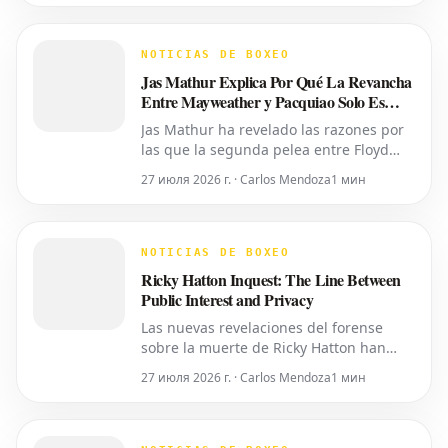
su hijo. Pero, ¿qué significa esto en la
práctica? Un juez del Tribunal de
Sucesiones del Condado de Oakland ha
NOTICIAS DE BOXEO
transferido el control del cuidado p
Jas Mathur Explica Por Qué La Revancha
Entre Mayweather y Pacquiao Solo Es
Posible Ahora
Jas Mathur ha revelado las razones por
las que la segunda pelea entre Floyd
Mayweather y Manny Pacquiao solo se
27 июля 2026 г. · Carlos Mendoza
1 мин
está concretando en este momento. Ha
detallado la importancia del momento
oportuno, la accesibilidad y la alineación
de factores necesarios para revivir esta
NOTICIAS DE BOXEO
tan esperada revanch
Ricky Hatton Inquest: The Line Between
Public Interest and Privacy
Las nuevas revelaciones del forense
sobre la muerte de Ricky Hatton han
sacado a la luz detalles íntimos,
27 июля 2026 г. · Carlos Mendoza
1 мин
planteando interrogantes sobre si toda
esta información era necesaria para ser
compartida. Como ya informó World
Boxing News, muchos aficionados ya