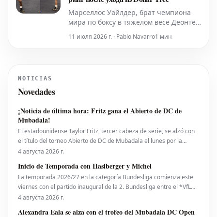
Марселлос Уайлдер, брат чемпиона
мира по боксу в тяжелом весе Деонтея
Уайлдера, вновь намекает на
11 июля 2026 г. · Pablo Navarro
1 мин
возможность своего возвращения на
ринг. Этот ход последовал за
публикацией свежих видеозаписей его
тренировок в зале, которые появились
NOTICIAS
после нескольких неспокойных лет,
Novedades
проведенных вне соревноват
¡Noticia de última hora: Fritz gana el Abierto de DC de
Mubadala!
El estadounidense Taylor Fritz, tercer cabeza de serie, se alzó con
el título del torneo Abierto de DC de Mubadala el lunes por la
noche, tras derrotar al español Rafael Jodar por 7-6 (2), 6-4. Este es
4 августа 2026 г.
su primer trofeo de la temporada 2026. Fritz, actualmente número
Inicio de Temporada con Haslberger y Michel
10 del ranking mundial, habí
La temporada 2026/27 en la categoría Bundesliga comienza este
viernes con el partido inaugural de la 2. Bundesliga entre el *VfL
Bochum* y el *Hertha BSC*. El encuentro será dirigido por
4 августа 2026 г.
**Wolfgang Haslberger**, con la asistencia de **Tobias Endriß**
Alexandra Eala se alza con el trofeo del Mubadala DC Open
y **Martin Speckner**. **Tom Bauer** eje