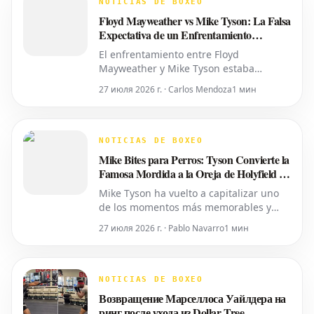
NOTICIAS DE BOXEO
habían expresado su deseo de
Floyd Mayweather vs Mike Tyson: La Falsa
privacidad
Expectativa de un Enfrentamiento
Próximo
El enfrentamiento entre Floyd
Mayweather y Mike Tyson estaba
programado para la próxima semana.
27 июля 2026 г. · Carlos Mendoza
1 мин
Durante meses, los titulares circularon
afirmando que la pelea de exhibición
estaba tentativamente programada para
el 25 de abril en el Congo. La idea ganó
NOTICIAS DE BOXEO
rápida tracción en los medios de boxeo,
Mike Bites para Perros: Tyson Convierte la
a
Famosa Mordida a la Oreja de Holyfield en
un Juguete para Masticar
Mike Tyson ha vuelto a capitalizar uno
de los momentos más memorables y
polémicos del boxeo, al lanzar un
27 июля 2026 г. · Pablo Navarro
1 мин
juguete para perros. Este nuevo
producto tiene la forma de una oreja,
replicando la que mordió en su combate
de 1997 contra Evander Holyfield. El ex
NOTICIAS DE BOXEO
campeón indiscutible de peso pesad
Возвращение Марселлоса Уайлдера на
ринг после ухода из Dollar Tree