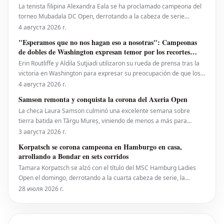
La tenista filipina Alexandra Eala se ha proclamado campeona del
torneo Mubadala DC Open, derrotando a la cabeza de serie
número uno, la estadounidense Jessica Pegula, con un marcador
4 августа 2026 г.
de 4-6, 6-4, 6-0 en la noche del lunes. Eala, actualmente en el
"Esperamos que no nos hagan eso a nosotras": Campeonas
puesto 28 del ranking mundial, demostró su
de dobles de Washington expresan temor por los recortes
propuestos por la ATP que se extienden a la WTA
Erin Routliffe y Aldila Sutjiadi utilizaron su rueda de prensa tras la
victoria en Washington para expresar su preocupación de que los
recortes propuestos por la ATP en dobles puedan llegar
4 августа 2026 г.
eventualmente al circuito femenino, a pesar de que elogiaron una
Samson remonta y conquista la corona del Axeria Open
iniciativa separada de la ATP para colocar
La checa Laura Samson culminó una excelente semana sobre
tierra batida en Târgu Mureș, viniendo de menos a más para
derrotar a la máxima favorita, la española Kaitlin Quevedo, por 2-6,
3 августа 2026 г.
6-3, 6-1 y alzar el trofeo del Axeria Open 2026, impulsado por
Korpatsch se corona campeona en Hamburgo en casa,
Intaro Sport. El evento WTA 125 en Rumanía viv
arrollando a Bondar en sets corridos
Tamara Korpatsch se alzó con el título del MSC Hamburg Ladies
Open el domingo, derrotando a la cuarta cabeza de serie, la
húngara Anna Bondar, por 6-3, 6-3 en la final. Con esta victoria,
28 июля 2026 г.
Korpatsch suma el segundo título WTA de su carrera en la tierra
batida de su ciudad natal. La quinta cabez