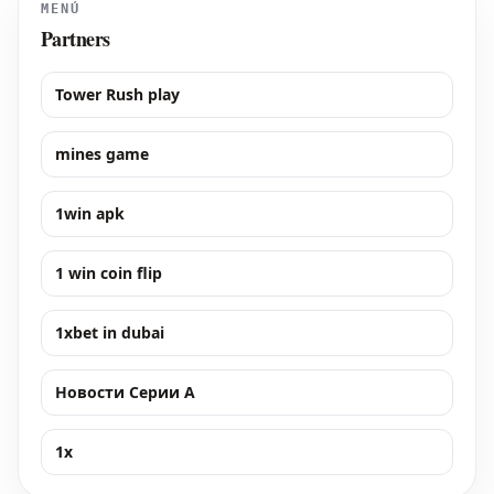
MENÚ
Partners
Tower Rush play
mines game
1win apk
1 win coin flip
1xbet in dubai
Новости Серии А
1x