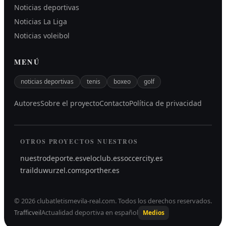
Noticias deportivas
Noticias La Liga
Noticias voleibol
MENÚ
noticias deportivas
tenis
boxeo
golf
Autores
Sobre el proyecto
Contacto
Política de privacidad
OTROS PROYECTOS NUESTROS
nuestrodeporte.es
veloclub.es
soccercity.es
trailduwurzel.com
sporther.es
©
2026
clubatletismevila-real.com
.
Todos los derechos reservados.
Actualidad deportiva en español
Trafficveil
Medios