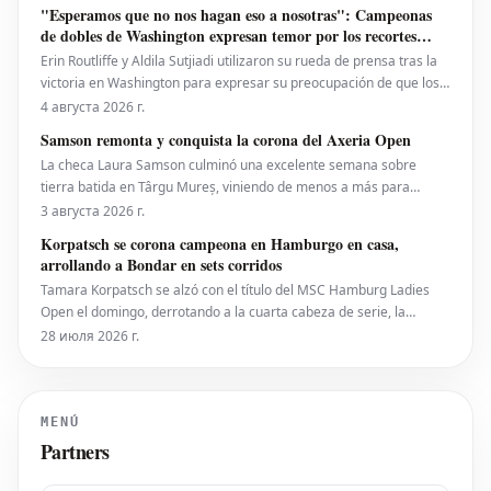
de 4-6, 6-4, 6-0 en la noche del lunes. Eala, actualmente en el
"Esperamos que no nos hagan eso a nosotras": Campeonas
puesto 28 del ranking mundial, demostró su
de dobles de Washington expresan temor por los recortes
propuestos por la ATP que se extienden a la WTA
Erin Routliffe y Aldila Sutjiadi utilizaron su rueda de prensa tras la
victoria en Washington para expresar su preocupación de que los
recortes propuestos por la ATP en dobles puedan llegar
4 августа 2026 г.
eventualmente al circuito femenino, a pesar de que elogiaron una
Samson remonta y conquista la corona del Axeria Open
iniciativa separada de la ATP para colocar
La checa Laura Samson culminó una excelente semana sobre
tierra batida en Târgu Mureș, viniendo de menos a más para
derrotar a la máxima favorita, la española Kaitlin Quevedo, por 2-6,
3 августа 2026 г.
6-3, 6-1 y alzar el trofeo del Axeria Open 2026, impulsado por
Korpatsch se corona campeona en Hamburgo en casa,
Intaro Sport. El evento WTA 125 en Rumanía viv
arrollando a Bondar en sets corridos
Tamara Korpatsch se alzó con el título del MSC Hamburg Ladies
Open el domingo, derrotando a la cuarta cabeza de serie, la
húngara Anna Bondar, por 6-3, 6-3 en la final. Con esta victoria,
28 июля 2026 г.
Korpatsch suma el segundo título WTA de su carrera en la tierra
batida de su ciudad natal. La quinta cabez
MENÚ
Partners