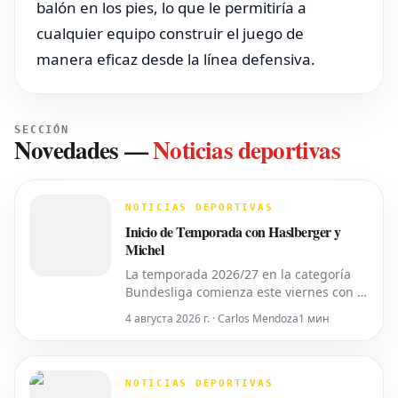
balón en los pies, lo que le permitiría a
cualquier equipo construir el juego de
manera eficaz desde la línea defensiva.
SECCIÓN
Novedades
—
Noticias deportivas
NOTICIAS DEPORTIVAS
Inicio de Temporada con Haslberger y
Michel
La temporada 2026/27 en la categoría
Bundesliga comienza este viernes con el
partido inaugural de la 2. Bundesliga
4 августа 2026 г. · Carlos Mendoza
1 мин
entre el *VfL Bochum* y el *Hertha
BSC*. El encuentro será dirigido por
**Wolfgang Haslberger**, con la
asistencia de **Tobias Endriß** y
NOTICIAS DEPORTIVAS