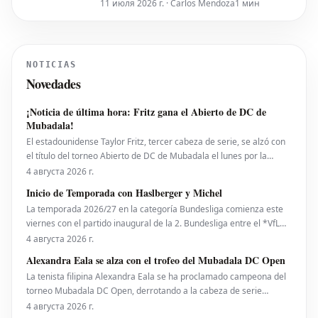
11 июля 2026 г. · Carlos Mendoza
1 мин
Вирца с переходом в мадридский
"Реал", поскольку сам игрок
демонстрирует признаки улучшения
своей формы. После громкого
NOTICIAS
перехода из леверкузенского "Байера"
Novedades
летом, первый сезон Вирца в
"Ливерпу
¡Noticia de última hora: Fritz gana el Abierto de DC de
Mubadala!
El estadounidense Taylor Fritz, tercer cabeza de serie, se alzó con
el título del torneo Abierto de DC de Mubadala el lunes por la
noche, tras derrotar al español Rafael Jodar por 7-6 (2), 6-4. Este es
4 августа 2026 г.
su primer trofeo de la temporada 2026. Fritz, actualmente número
Inicio de Temporada con Haslberger y Michel
10 del ranking mundial, habí
La temporada 2026/27 en la categoría Bundesliga comienza este
viernes con el partido inaugural de la 2. Bundesliga entre el *VfL
Bochum* y el *Hertha BSC*. El encuentro será dirigido por
4 августа 2026 г.
**Wolfgang Haslberger**, con la asistencia de **Tobias Endriß**
Alexandra Eala se alza con el trofeo del Mubadala DC Open
y **Martin Speckner**. **Tom Bauer** eje
La tenista filipina Alexandra Eala se ha proclamado campeona del
torneo Mubadala DC Open, derrotando a la cabeza de serie
número uno, la estadounidense Jessica Pegula, con un marcador
4 августа 2026 г.